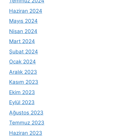
Temmuz 2024
Haziran 2024
Mayıs 2024
Nisan 2024
Mart 2024
Şubat 2024
Ocak 2024
Aralık 2023
Kasım 2023
Ekim 2023
Eylül 2023
Ağustos 2023
Temmuz 2023
Haziran 2023