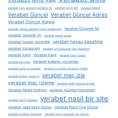
verabet giriş adresim ücretsiz mi
verabet girişi btk
verabet görevi
Verabet Güncel
Verabet Güncel Adres
Verabet Güncel Adresi
Verabet Güvenilir Mi
verabet güncel adresini nasıl bulabilirim
verabet güvenlir mi
verabet hesap açma
verabet hesap kapatma
verabet hesap güvenliği
verabet instagram
verabet i̇çin bonuslar nasıl kazanılır
verabet kayit
Verabet kayıt
verabet kayıt süreci
Verabet kullanıcı yorumları
verabet kaç oldu
verabet kural ve koşullar
verabet kısıtlama olmayan siteler
verabet maç izle
verabet lisansı yasal mı
verabet maç izleme
verabet mobil oturum açmak
Verabet Mobil İndirme
verabet müşteri hizmetleri
verabet nasil bir site
verabet nakit i̇şlemleri
verabet nasıl kayıt olunur
Verabet Nasıl Üye Olunur
verabet ortaklık programı
verabet oyun uzunluğu ve yatırım