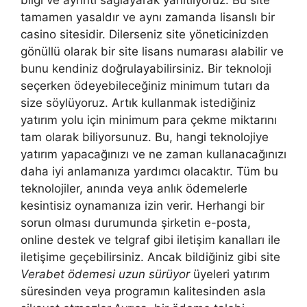
tamamen yasaldır ve aynı zamanda lisanslı bir
casino sitesidir. Dilerseniz site yöneticinizden
gönüllü olarak bir site lisans numarası alabilir ve
bunu kendiniz doğrulayabilirsiniz. Bir teknoloji
seçerken ödeyebileceğiniz minimum tutarı da
size söylüyoruz. Artık kullanmak istediğiniz
yatırım yolu için minimum para çekme miktarını
tam olarak biliyorsunuz. Bu, hangi teknolojiye
yatırım yapacağınızı ve ne zaman kullanacağınızı
daha iyi anlamanıza yardımcı olacaktır. Tüm bu
teknolojiler, anında veya anlık ödemelerle
kesintisiz oynamanıza izin verir. Herhangi bir
sorun olması durumunda şirketin e-posta,
online destek ve telgraf gibi iletişim kanalları ile
iletişime geçebilirsiniz. Ancak bildiğiniz gibi site
Verabet ödemesi uzun sürüyor
üyeleri yatırım
süresinden veya programın kalitesinden asla