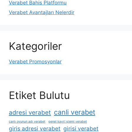
Verabet Bahis Platformu
Verabet Avantajları Nelerdir
Kategoriler
Verabet Promosyonlar
Etiket Bulutu
canli verabet
adresi verabet
canlı oyunun adı verabet
genel kayıt i̇şlemi verabet
giris adresi verabet
girisi verabet