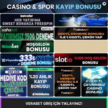
×
VERABET GİRİŞ İÇİN TIKLAYINIZ!