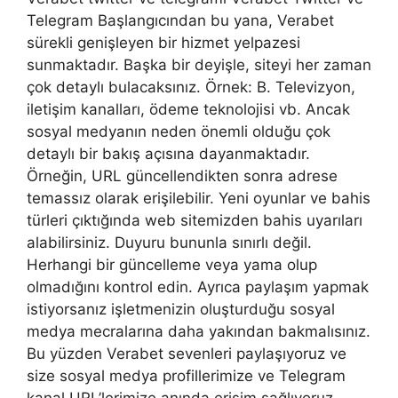
Telegram Başlangıcından bu yana, Verabet
sürekli genişleyen bir hizmet yelpazesi
sunmaktadır. Başka bir deyişle, siteyi her zaman
çok detaylı bulacaksınız. Örnek: B. Televizyon,
iletişim kanalları, ödeme teknolojisi vb. Ancak
sosyal medyanın neden önemli olduğu çok
detaylı bir bakış açısına dayanmaktadır.
Örneğin, URL güncellendikten sonra adrese
temassız olarak erişilebilir. Yeni oyunlar ve bahis
türleri çıktığında web sitemizden bahis uyarıları
alabilirsiniz. Duyuru bununla sınırlı değil.
Herhangi bir güncelleme veya yama olup
olmadığını kontrol edin. Ayrıca paylaşım yapmak
istiyorsanız işletmenizin oluşturduğu sosyal
medya mecralarına daha yakından bakmalısınız.
Bu yüzden Verabet sevenleri paylaşıyoruz ve
size sosyal medya profillerimize ve Telegram