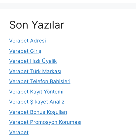
Son Yazılar
Verabet Adresi
Verabet Giriş
Verabet Hızlı Üyelik
Verabet Türk Markası
Verabet Telefon Bahisleri
Verabet Kayıt Yöntemi
Verabet Şikayet Analizi
Verabet Bonus Koşulları
Verabet Promosyon Koruması
Verabet