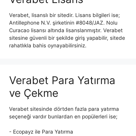
Verabet, lisanslı bir sitedir. Lisans bilgileri ise;
Antillephone N.V. şirketinin #8048/JAZ. Nolu
Curacao lisansı altında lisanslanmıştır. Verabet
sitesine güvenli bir şekilde giriş yapabilir, sitede
rahatlıkla bahis oynayabilirsiniz.
Verabet Para Yatırma
ve Çekme
Verabet sitesinde dörtden fazla para yatırma
seçeneği vardır bunlardan en popülerleri ise;
- Ecopayz ile Para Yatırma