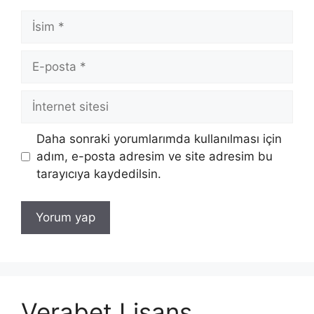
İsim
E-
posta
İnternet
sitesi
Daha sonraki yorumlarımda kullanılması için
adım, e-posta adresim ve site adresim bu
tarayıcıya kaydedilsin.
Verabet Lisans