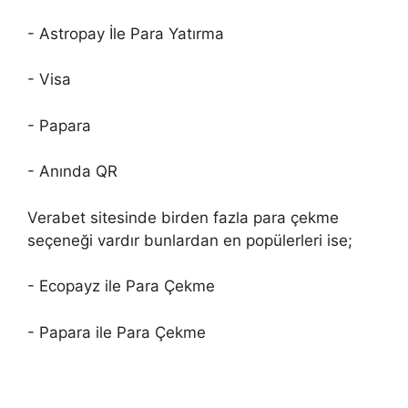
- Astropay İle Para Yatırma
- Visa
- Papara
- Anında QR
Verabet sitesinde birden fazla para çekme
seçeneği vardır bunlardan en popülerleri ise;
- Ecopayz ile Para Çekme
- Papara ile Para Çekme