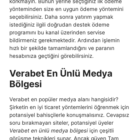
korkmayın. Bunun yerine seçtiğiniz ilk ödeme
yönteminden size en uygun ödeme yöntemini
seçebilirsiniz. Daha sonra yatırım yapmak
istediğiniz ilgili doğrudan destek ödeme
programını bu kanal üzerinden servise
bildirmeniz gerekmektedir. Ardından işlemin
hızlı bir şekilde tamamlandığını ve paranın
hesabınıza geçtiğini görebilirsiniz.
Verabet En Ünlü Medya
Bölgesi
Verabet en popüler medya alanı hangisidir?
Şirketin en iyi ticaret yöntemlerini öğrenmek için
potansiyel bahisçilerle konuşmalısınız. Cevapsız
soru bırakmayan siteler, potansiyel üyeler
Verabet en ünlü medya bölgesi
için çeşitli
görüşme teknikleri sunar. Ancak güven Tam