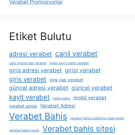
Verabet Promosyonlar
Etiket Bulutu
canli verabet
adresi verabet
canlı oyunun adı verabet
genel kayıt i̇şlemi verabet
giris adresi verabet
girisi verabet
giris verabet
giris yap verabet
güncel adresi verabet
güncel verabet
kayit verabet
mobil verabet
mobil bahis
Verabet Adresi
verabet adres
Verabet Bahis
verabet bahis platformu faaliyetleri
Verabet bahis sitesi
verabet bahis sever