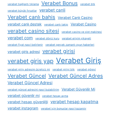
Verabet Bonus
verabet bağlantı tıklama
verabet btk
verabet canli
verabet büyük fırsatlar
Verabet canlı bahis
Verabet Canlı Casino
verabet canlı destek
Verabet Casino
verabet canlı takip
verabet casino sitesi
verabet casino ve slot makinesi
verabet com
verabet döviz kuru
verabet erişim şikayeti
verabet fiyat nasıl belirlenir
verabet gerçek zamanlı oyun haberleri
verabet girisi
verabet giris adresi
Verabet Giriş
verabet giris yap
verabet giriş adresim ücretsiz mi
verabet girişi btk
verabet görevi
Verabet Güncel
Verabet Güncel Adres
Verabet Güncel Adresi
Verabet Güvenilir Mi
verabet güncel adresini nasıl bulabilirim
verabet güvenlir mi
verabet hesap açma
verabet hesap kapatma
verabet hesap güvenliği
verabet instagram
verabet i̇çin bonuslar nasıl kazanılır