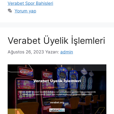
Verabet Spor Bahisleri
Yorum yap
Verabet Üyelik İşlemleri
Ağustos 26, 2023
Yazarı:
admin