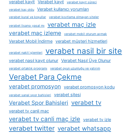
verabet kayit
Verabet kayıt
verabet kayıt süreci
Verabet kullanıcı yorumları
verabet kaç oldu
verabet kural ve koşullar
verabet kısıtlama olmayan siteler
verabet maç izle
verabet lisansı yasal mı
verabet maç izleme
verabet mobil oturum açmak
Verabet Mobil İndirme
verabet müşteri hizmetleri
verabet nasil bir site
verabet nakit i̇şlemleri
verabet nasıl kayıt olunur
Verabet Nasıl Üye Olunur
verabet ortaklık programı
verabet oyun uzunluğu ve yatırım
Verabet Para Çekme
verabet promosyon
verabet promosyon kodu
verabet sitesi
verabet sanal spor bahisleri
verabet tv
Verabet Spor Bahisleri
verabet tv canli maç
verabet tv canli maç izle
verabet tv izle
verabet twitter
verabet whatsapp