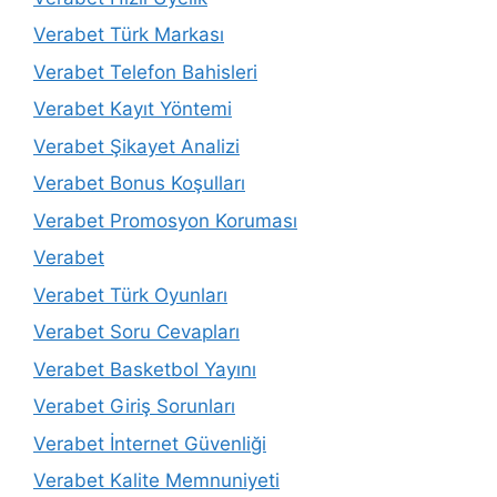
Verabet Türk Markası
Verabet Telefon Bahisleri
Verabet Kayıt Yöntemi
Verabet Şikayet Analizi
Verabet Bonus Koşulları
Verabet Promosyon Koruması
Verabet
Verabet Türk Oyunları
Verabet Soru Cevapları
Verabet Basketbol Yayını
Verabet Giriş Sorunları
Verabet İnternet Güvenliği
Verabet Kalite Memnuniyeti