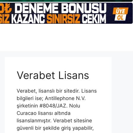
Verabet Lisans
Verabet, lisanslı bir sitedir. Lisans
bilgileri ise; Antillephone N.V.
şirketinin #8048/JAZ. Nolu
Curacao lisansı altında
lisanslanmıştır. Verabet sitesine
güvenli bir şekilde giriş yapabilir,