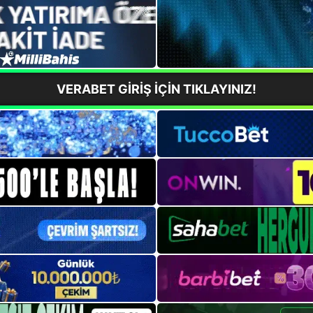
VERABET GİRİŞ İÇİN TIKLAYINIZ!