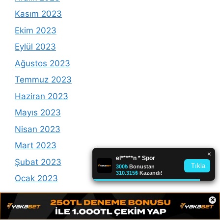
Kasım 2023
Ekim 2023
Eylül 2023
Ağustos 2023
Temmuz 2023
Haziran 2023
Mayıs 2023
Nisan 2023
Mart 2023
Şubat 2023
Ocak 2023
×