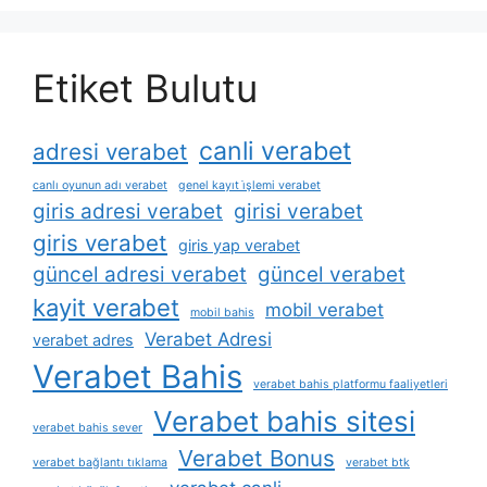
Etiket Bulutu
canli verabet
adresi verabet
canlı oyunun adı verabet
genel kayıt i̇şlemi verabet
giris adresi verabet
girisi verabet
giris verabet
giris yap verabet
güncel adresi verabet
güncel verabet
kayit verabet
mobil verabet
mobil bahis
Verabet Adresi
verabet adres
Verabet Bahis
verabet bahis platformu faaliyetleri
Verabet bahis sitesi
verabet bahis sever
Verabet Bonus
verabet bağlantı tıklama
verabet btk