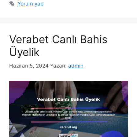
Yorum yap
Verabet Canlı Bahis
Üyelik
Haziran 5, 2024
Yazarı:
admin