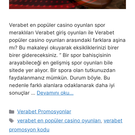
Verabet en popüler casino oyunları spor
meraklıları Verabet giriş oyunları ile Verabet
popüler casino oyunları arasındaki farklara aşina
mı? Bu makaleyi okuyarak eksikliklerinizi birer
birer gidereceksiniz. ” Bir spor bahisçisinin
arayabileceği en gelişmiş spor oyunları bile
sitede yer alıyor. Bir spora olan tutkunuzdan
faydalanmanız mümkün. Durum böyle. Bu
nedenle farklı alanlara odaklanarak daha iyi
sonuçlar …
Devamını oku…
Kategoriler
Verabet Promosyonlar
Etiketler
verabet en popüler casino oyunları
,
verabet
promosyon kodu