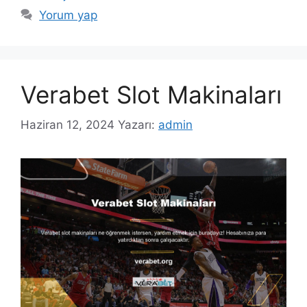
Yorum yap
Verabet Slot Makinaları
Haziran 12, 2024
Yazarı:
admin