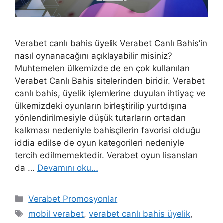
Verabet canlı bahis üyelik Verabet Canlı Bahis’in
nasıl oynanacağını açıklayabilir misiniz?
Muhtemelen ülkemizde de en çok kullanılan
Verabet Canlı Bahis sitelerinden biridir. Verabet
canlı bahis, üyelik işlemlerine duyulan ihtiyaç ve
ülkemizdeki oyunların birleştirilip yurtdışına
yönlendirilmesiyle düşük tutarların ortadan
kalkması nedeniyle bahisçilerin favorisi olduğu
iddia edilse de oyun kategorileri nedeniyle
tercih edilmemektedir. Verabet oyun lisansları
da …
Devamını oku…
Kategoriler
Verabet Promosyonlar
Etiketler
mobil verabet
,
verabet canlı bahis üyelik
,