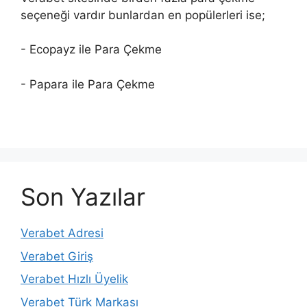
seçeneği vardır bunlardan en popülerleri ise;
- Ecopayz ile Para Çekme
- Papara ile Para Çekme
Son Yazılar
Verabet Adresi
Verabet Giriş
Verabet Hızlı Üyelik
Verabet Türk Markası