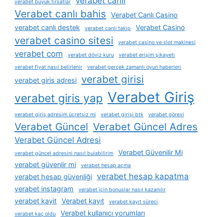
verabet canli
verabet büyük fırsatlar
Verabet canlı bahis
Verabet Canlı Casino
verabet canlı destek
Verabet Casino
verabet canlı takip
verabet casino sitesi
verabet casino ve slot makinesi
verabet com
verabet döviz kuru
verabet erişim şikayeti
verabet fiyat nasıl belirlenir
verabet gerçek zamanlı oyun haberleri
verabet girisi
verabet giris adresi
Verabet Giriş
verabet giris yap
verabet giriş adresim ücretsiz mi
verabet girişi btk
verabet görevi
Verabet Güncel
Verabet Güncel Adres
Verabet Güncel Adresi
Verabet Güvenilir Mi
verabet güncel adresini nasıl bulabilirim
verabet güvenlir mi
verabet hesap açma
verabet hesap kapatma
verabet hesap güvenliği
verabet instagram
verabet i̇çin bonuslar nasıl kazanılır
verabet kayit
Verabet kayıt
verabet kayıt süreci
Verabet kullanıcı yorumları
verabet kaç oldu