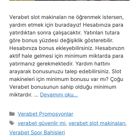
Verabet slot makinaları ne öğrenmek istersen,
yardım etmek için buradayız! Hesabınıza para
yatırdıktan sonra çalışacaktır. Yatırılan tutara
göre bonus yüzdesi değişiklik gösterebilir.
Hesabınıza bonus ekleyebilirsiniz. Hesabınızın
aktif hale gelmesi için minimum miktarda para
yatırmanız gerekmektedir. Yardım hattını
arayarak bonusunuzu talep edebilirsiniz. Slot
makineleri için minimum bonusu var mı? Çoğu
Verabet bonusunun sahip olduğu minimum
miktardır. …
Devamını oku…
Kategoriler
Verabet Promosyonlar
Etiketler
verabet güvenlir mi
,
verabet slot makinaları
,
Verabet Spor Bahisleri