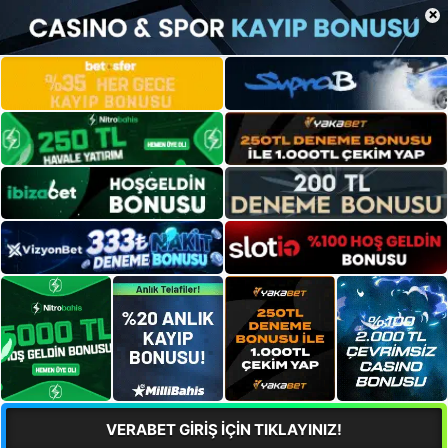
×
VERABET GİRİŞ İÇİN TIKLAYINIZ!