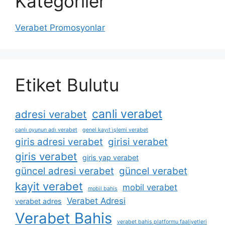
Kategoriler
Verabet Promosyonlar
Etiket Bulutu
canli verabet
adresi verabet
canlı oyunun adı verabet
genel kayıt i̇şlemi verabet
giris adresi verabet
girisi verabet
giris verabet
giris yap verabet
güncel adresi verabet
güncel verabet
kayit verabet
mobil verabet
mobil bahis
Verabet Adresi
verabet adres
Verabet Bahis
verabet bahis platformu faaliyetleri