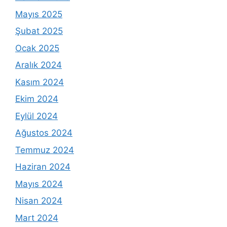
Mayıs 2025
Şubat 2025
Ocak 2025
Aralık 2024
Kasım 2024
Ekim 2024
Eylül 2024
Ağustos 2024
Temmuz 2024
Haziran 2024
Mayıs 2024
Nisan 2024
Mart 2024