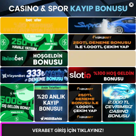
×
VERABET GİRİŞ İÇİN TIKLAYINIZ!