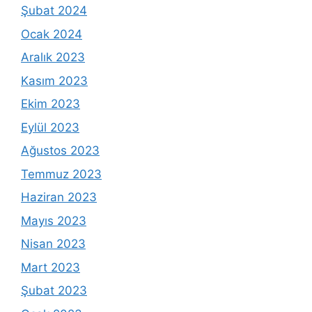
Şubat 2024
Ocak 2024
Aralık 2023
Kasım 2023
Ekim 2023
Eylül 2023
Ağustos 2023
Temmuz 2023
Haziran 2023
Mayıs 2023
Nisan 2023
Mart 2023
Şubat 2023