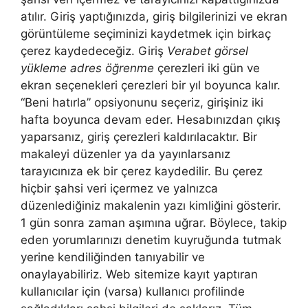
atılır. Giriş yaptığınızda, giriş bilgilerinizi ve ekran
görüntüleme seçiminizi kaydetmek için birkaç
çerez kaydedeceğiz. Giriş
Verabet görsel
yükleme adres öğrenme
çerezleri iki gün ve
ekran seçenekleri çerezleri bir yıl boyunca kalır.
“Beni hatırla” opsiyonunu seçeriz, girişiniz iki
hafta boyunca devam eder. Hesabınızdan çıkış
yaparsanız, giriş çerezleri kaldırılacaktır. Bir
makaleyi düzenler ya da yayınlarsanız
tarayıcınıza ek bir çerez kaydedilir. Bu çerez
hiçbir şahsi veri içermez ve yalnızca
düzenlediğiniz makalenin yazı kimliğini gösterir.
1 gün sonra zaman aşımına uğrar. Böylece, takip
eden yorumlarınızı denetim kuyruğunda tutmak
yerine kendiliğinden tanıyabilir ve
onaylayabiliriz. Web sitemize kayıt yaptıran
kullanıcılar için (varsa) kullanıcı profilinde