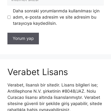
sitesi
Daha sonraki yorumlarımda kullanılması için
adım, e-posta adresim ve site adresim bu
tarayıcıya kaydedilsin.
Verabet Lisans
Verabet, lisanslı bir sitedir. Lisans bilgileri ise;
Antillephone N.V. şirketinin #8048/JAZ. Nolu
Curacao lisansı altında lisanslanmıştır. Verabet
sitesine güvenli bir şekilde giriş yapabilir, sitede
rahatlıkla bahis oynayabilirsiniz.