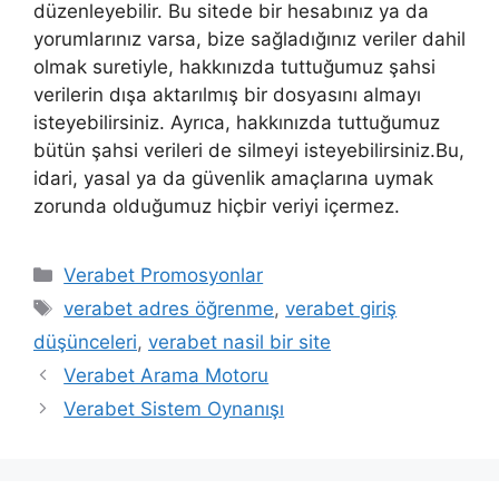
düzenleyebilir. Bu sitede bir hesabınız ya da
yorumlarınız varsa, bize sağladığınız veriler dahil
olmak suretiyle, hakkınızda tuttuğumuz şahsi
verilerin dışa aktarılmış bir dosyasını almayı
isteyebilirsiniz. Ayrıca, hakkınızda tuttuğumuz
bütün şahsi verileri de silmeyi isteyebilirsiniz.Bu,
idari, yasal ya da güvenlik amaçlarına uymak
zorunda olduğumuz hiçbir veriyi içermez.
Kategoriler
Verabet Promosyonlar
Etiketler
verabet adres öğrenme
,
verabet giriş
düşünceleri
,
verabet nasil bir site
Verabet Arama Motoru
Verabet Sistem Oynanışı