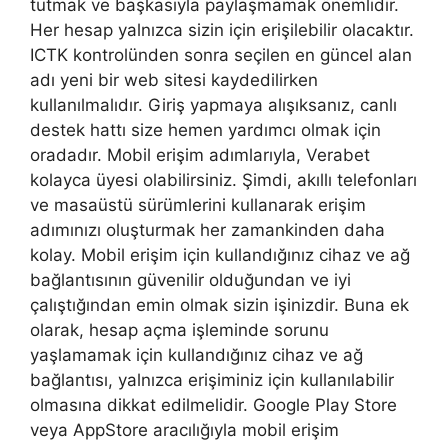
tutmak ve başkasıyla paylaşmamak önemlidir.
Her hesap yalnızca sizin için erişilebilir olacaktır.
ICTK kontrolünden sonra seçilen en güncel alan
adı yeni bir web sitesi kaydedilirken
kullanılmalıdır. Giriş yapmaya alışıksanız, canlı
destek hattı size hemen yardımcı olmak için
oradadır. Mobil erişim adımlarıyla, Verabet
kolayca üyesi olabilirsiniz. Şimdi, akıllı telefonları
ve masaüstü sürümlerini kullanarak erişim
adımınızı oluşturmak her zamankinden daha
kolay. Mobil erişim için kullandığınız cihaz ve ağ
bağlantısının güvenilir olduğundan ve iyi
çalıştığından emin olmak sizin işinizdir. Buna ek
olarak, hesap açma işleminde sorunu
yaşlamamak için kullandığınız cihaz ve ağ
bağlantısı, yalnızca erişiminiz için kullanılabilir
olmasına dikkat edilmelidir. Google Play Store
veya AppStore aracılığıyla mobil erişim