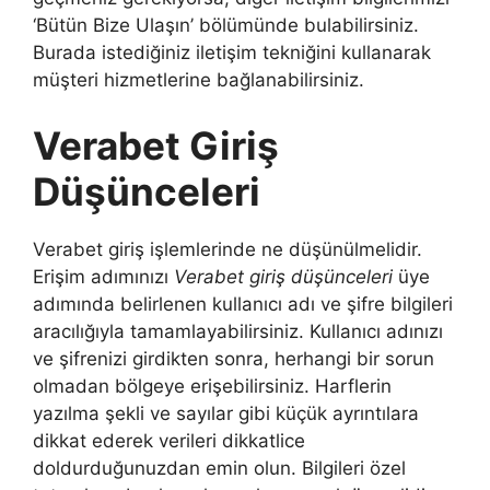
‘Bütün Bize Ulaşın’ bölümünde bulabilirsiniz.
Burada istediğiniz iletişim tekniğini kullanarak
müşteri hizmetlerine bağlanabilirsiniz.
Verabet Giriş
Düşünceleri
Verabet giriş işlemlerinde ne düşünülmelidir.
Erişim adımınızı
Verabet giriş düşünceleri
üye
adımında belirlenen kullanıcı adı ve şifre bilgileri
aracılığıyla tamamlayabilirsiniz. Kullanıcı adınızı
ve şifrenizi girdikten sonra, herhangi bir sorun
olmadan bölgeye erişebilirsiniz. Harflerin
yazılma şekli ve sayılar gibi küçük ayrıntılara
dikkat ederek verileri dikkatlice
doldurduğunuzdan emin olun. Bilgileri özel