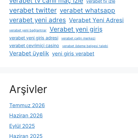
verabet tv canli maç izle
verabet tv izle
verabet twitter
verabet whatsapp
verabet yeni adres
Verabet Yeni Adresi
Verabet yeni giriş
verabet yeni bağlantılar
verabet yeni giriş adresi
verabet çağrı merkezi
verabet çevrimiçi casino
verabet ödeme belgesi talebi
Verabet üyelik
yeni giris verabet
Arşivler
Temmuz 2026
Haziran 2026
Eylül 2025
Haziran 2025