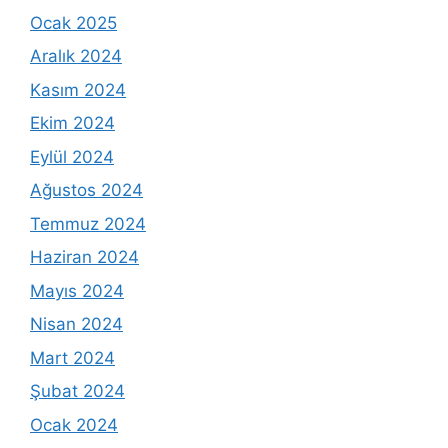
Ocak 2025
Aralık 2024
Kasım 2024
Ekim 2024
Eylül 2024
Ağustos 2024
Temmuz 2024
Haziran 2024
Mayıs 2024
Nisan 2024
Mart 2024
Şubat 2024
Ocak 2024