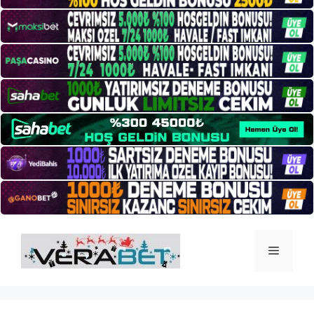
İçeriğe
atla
Menü