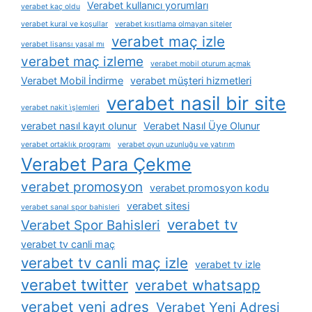
Verabet kullanıcı yorumları
verabet kaç oldu
verabet kural ve koşullar
verabet kısıtlama olmayan siteler
verabet maç izle
verabet lisansı yasal mı
verabet maç izleme
verabet mobil oturum açmak
Verabet Mobil İndirme
verabet müşteri hizmetleri
verabet nasil bir site
verabet nakit i̇şlemleri
verabet nasıl kayıt olunur
Verabet Nasıl Üye Olunur
verabet ortaklık programı
verabet oyun uzunluğu ve yatırım
Verabet Para Çekme
verabet promosyon
verabet promosyon kodu
verabet sitesi
verabet sanal spor bahisleri
verabet tv
Verabet Spor Bahisleri
verabet tv canli maç
verabet tv canli maç izle
verabet tv izle
verabet twitter
verabet whatsapp
verabet yeni adres
Verabet Yeni Adresi