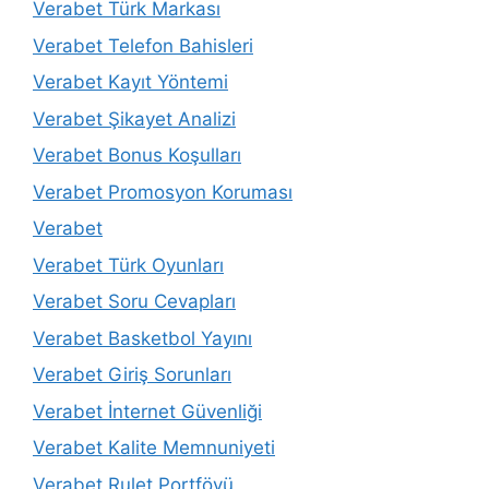
Verabet Türk Markası
Verabet Telefon Bahisleri
Verabet Kayıt Yöntemi
Verabet Şikayet Analizi
Verabet Bonus Koşulları
Verabet Promosyon Koruması
Verabet
Verabet Türk Oyunları
Verabet Soru Cevapları
Verabet Basketbol Yayını
Verabet Giriş Sorunları
Verabet İnternet Güvenliği
Verabet Kalite Memnuniyeti
Verabet Rulet Portföyü