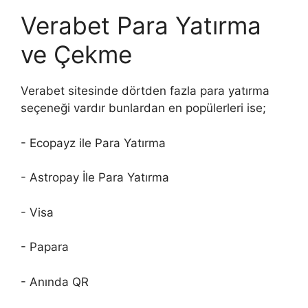
Verabet Para Yatırma
ve Çekme
Verabet sitesinde dörtden fazla para yatırma
seçeneği vardır bunlardan en popülerleri ise;
- Ecopayz ile Para Yatırma
- Astropay İle Para Yatırma
- Visa
- Papara
- Anında QR