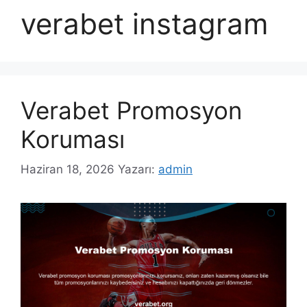
verabet instagram
Verabet Promosyon
Koruması
Haziran 18, 2026
Yazarı:
admin