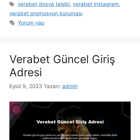
Etiketler
verabet dosya talebi
,
verabet instagram
,
verabet promosyon koruması
Yorum yap
Verabet Güncel Giriş
Adresi
Eylül 9, 2023
Yazarı:
admin