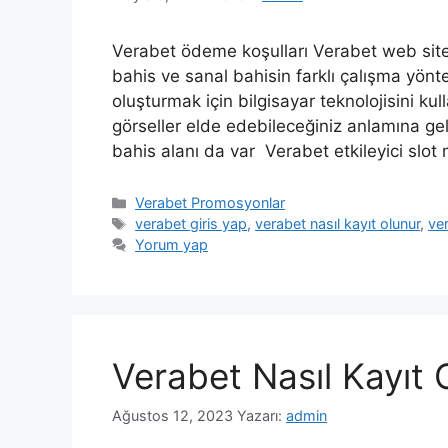
Verabet ödeme koşulları Verabet web site
bahis ve sanal bahisin farklı çalışma yönte
oluşturmak için bilgisayar teknolojisini ku
görseller elde edebileceğiniz anlamına gel
bahis alanı da var Verabet etkileyici slot
Kategoriler
Verabet Promosyonlar
Etiketler
verabet giris yap
,
verabet nasıl kayıt olunur
,
ve
Yorum yap
Verabet Nasıl Kayıt 
Ağustos 12, 2023
Yazarı:
admin