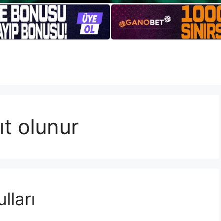
ıt olunur
lları