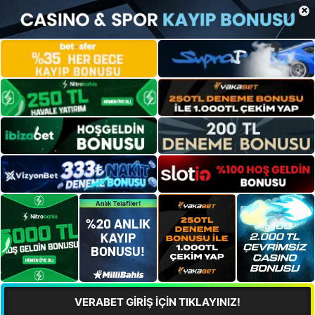
×
VERABET GİRİŞ İÇİN TIKLAYINIZ!