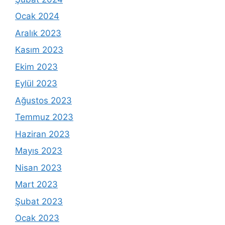
Ocak 2024
Aralık 2023
Kasım 2023
Ekim 2023
Eylül 2023
Ağustos 2023
Temmuz 2023
Haziran 2023
Mayıs 2023
Nisan 2023
Mart 2023
Şubat 2023
Ocak 2023