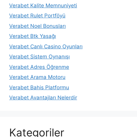
Verabet Kalite Memnuniyeti
Verabet Rulet Portföyü
Verabet Noel Bonusları
Verabet Btk Yasağı
Verabet Canlı Casino Oyunları
Verabet Sistem Oynanışı
Verabet Adres Öğrenme
Verabet Arama Motoru
Verabet Bahis Platformu
Verabet Avantajları Nelerdir
Kategoriler