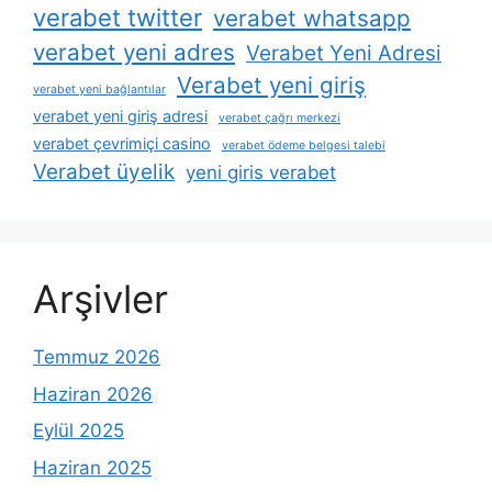
verabet twitter
verabet whatsapp
verabet yeni adres
Verabet Yeni Adresi
Verabet yeni giriş
verabet yeni bağlantılar
verabet yeni giriş adresi
verabet çağrı merkezi
verabet çevrimiçi casino
verabet ödeme belgesi talebi
Verabet üyelik
yeni giris verabet
Arşivler
Temmuz 2026
Haziran 2026
Eylül 2025
Haziran 2025