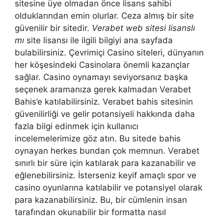
sitesine üye olmadan önce lisans sahibi
olduklarından emin olurlar. Ceza almış bir site
güvenilir bir sitedir.
Verabet web sitesi lisanslı
mı
site lisansı ile ilgili bilgiyi ana sayfada
bulabilirsiniz. Çevrimiçi Casino siteleri, dünyanın
her köşesindeki Casinolara önemli kazançlar
sağlar. Casino oynamayı seviyorsanız başka
seçenek aramanıza gerek kalmadan Verabet
Bahis’e katılabilirsiniz. Verabet bahis sitesinin
güvenilirliği ve gelir potansiyeli hakkında daha
fazla bilgi edinmek için kullanıcı
incelemelerimize göz atın. Bu sitede bahis
oynayan herkes bundan çok memnun. Verabet
sınırlı bir süre için katılarak para kazanabilir ve
eğlenebilirsiniz. İsterseniz keyif amaçlı spor ve
casino oyunlarına katılabilir ve potansiyel olarak
para kazanabilirsiniz. Bu, bir cümlenin insan
tarafından okunabilir bir formatta nasıl