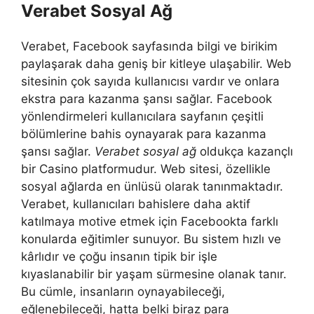
Verabet Sosyal Ağ
Verabet, Facebook sayfasında bilgi ve birikim
paylaşarak daha geniş bir kitleye ulaşabilir. Web
sitesinin çok sayıda kullanıcısı vardır ve onlara
ekstra para kazanma şansı sağlar. Facebook
yönlendirmeleri kullanıcılara sayfanın çeşitli
bölümlerine bahis oynayarak para kazanma
şansı sağlar.
Verabet sosyal ağ
oldukça kazançlı
bir Casino platformudur. Web sitesi, özellikle
sosyal ağlarda en ünlüsü olarak tanınmaktadır.
Verabet, kullanıcıları bahislere daha aktif
katılmaya motive etmek için Facebookta farklı
konularda eğitimler sunuyor. Bu sistem hızlı ve
kârlıdır ve çoğu insanın tipik bir işle
kıyaslanabilir bir yaşam sürmesine olanak tanır.
Bu cümle, insanların oynayabileceği,
eğlenebileceği, hatta belki biraz para