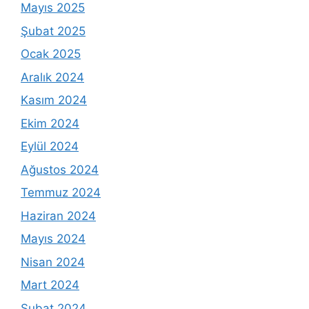
Mayıs 2025
Şubat 2025
Ocak 2025
Aralık 2024
Kasım 2024
Ekim 2024
Eylül 2024
Ağustos 2024
Temmuz 2024
Haziran 2024
Mayıs 2024
Nisan 2024
Mart 2024
Şubat 2024