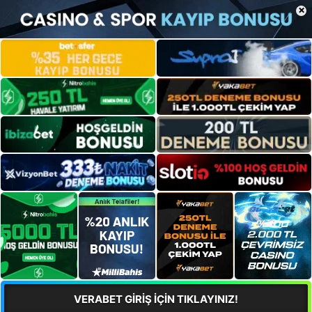
×
VERABET GİRİŞ İÇİN TIKLAYINIZ!