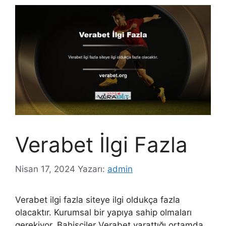
Verabet İlgi Fazla
Nisan 17, 2024
Yazarı:
admin
Verabet ilgi fazla siteye ilgi oldukça fazla
olacaktır. Kurumsal bir yapıya sahip olmaları
gerekiyor. Bahisçiler Verabet yarattığı ortamda