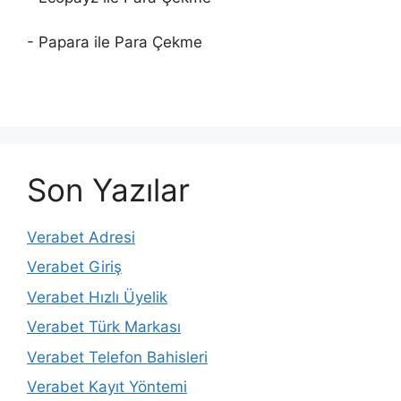
- Papara ile Para Çekme
Son Yazılar
Verabet Adresi
Verabet Giriş
Verabet Hızlı Üyelik
Verabet Türk Markası
Verabet Telefon Bahisleri
Verabet Kayıt Yöntemi