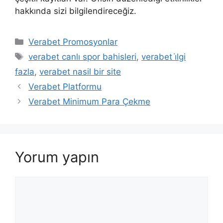
hakkında sizi bilgilendireceğiz.
Kategoriler
Verabet Promosyonlar
Etiketler
verabet canlı spor bahisleri
,
verabet i̇lgi
fazla
,
verabet nasil bir site
Verabet Platformu
Verabet Minimum Para Çekme
Yorum yapın
Yorum