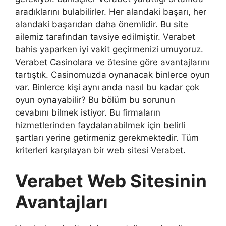
aradıklarını bulabilirler. Her alandaki başarı, her
alandaki başarıdan daha önemlidir. Bu site
ailemiz tarafından tavsiye edilmiştir. Verabet
bahis yaparken iyi vakit geçirmenizi umuyoruz.
Verabet Casinolara ve ötesine göre avantajlarını
tartıştık. Casinomuzda oynanacak binlerce oyun
var. Binlerce kişi aynı anda nasıl bu kadar çok
oyun oynayabilir? Bu bölüm bu sorunun
cevabını bilmek istiyor. Bu firmaların
hizmetlerinden faydalanabilmek için belirli
şartları yerine getirmeniz gerekmektedir. Tüm
kriterleri karşılayan bir web sitesi Verabet.
Verabet Web Sitesinin
Avantajları