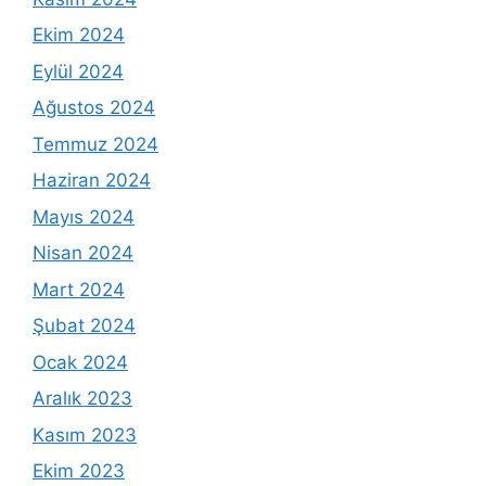
Ekim 2024
Eylül 2024
Ağustos 2024
Temmuz 2024
Haziran 2024
Mayıs 2024
Nisan 2024
Mart 2024
Şubat 2024
Ocak 2024
Aralık 2023
Kasım 2023
Ekim 2023