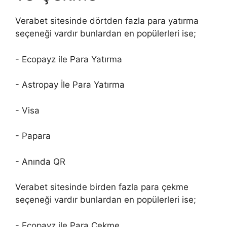
Verabet sitesinde dörtden fazla para yatırma
seçeneği vardır bunlardan en popülerleri ise;
- Ecopayz ile Para Yatırma
- Astropay İle Para Yatırma
- Visa
- Papara
- Anında QR
Verabet sitesinde birden fazla para çekme
seçeneği vardır bunlardan en popülerleri ise;
- Ecopayz ile Para Çekme