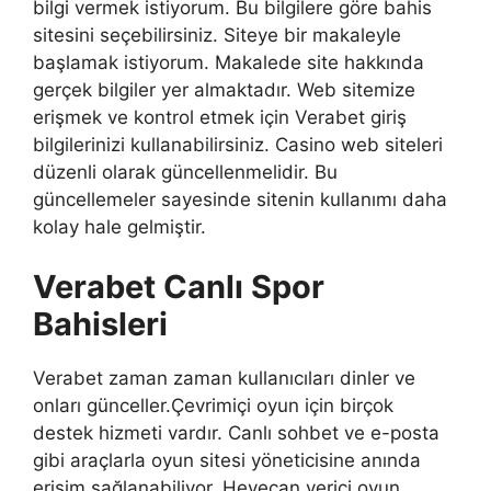
bilgi vermek istiyorum. Bu bilgilere göre bahis
sitesini seçebilirsiniz. Siteye bir makaleyle
başlamak istiyorum. Makalede site hakkında
gerçek bilgiler yer almaktadır. Web sitemize
erişmek ve kontrol etmek için Verabet giriş
bilgilerinizi kullanabilirsiniz. Casino web siteleri
düzenli olarak güncellenmelidir. Bu
güncellemeler sayesinde sitenin kullanımı daha
kolay hale gelmiştir.
Verabet Canlı Spor
Bahisleri
Verabet zaman zaman kullanıcıları dinler ve
onları günceller.Çevrimiçi oyun için birçok
destek hizmeti vardır. Canlı sohbet ve e-posta
gibi araçlarla oyun sitesi yöneticisine anında
erişim sağlanabiliyor. Heyecan verici oyun