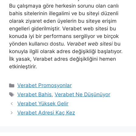
Bu çalışmaya göre herkesin sorunu olan canlı
bahis sitelerinin illegalimi ve bu siteyi düzenli
olarak ziyaret eden üyelerin bu siteye erişim
engelleri giderilmiştir. Verabet web sitesi bu
konuda iyi bir performans sergiliyor ve birçok
yönden kullanıcı dostu.
Verabet web sitesi
bu
konuyla ilgili olarak adres değişikliği başlatıyor.
İlk yasak, Verabet adres değişikliğini hemen
etkinleştirir.
Kategoriler
Verabet Promosyonlar
Etiketler
Verabet Bahis
,
Verabet Ne Düşünüyor
Verabet Yüksek Gelir
Verabet Adresi Kaç Kez