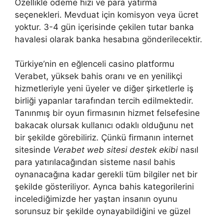
Özellikle ödeme hızı ve para yatırma
seçenekleri. Mevduat için komisyon veya ücret
yoktur. 3-4 gün içerisinde çekilen tutar banka
havalesi olarak banka hesabına gönderilecektir.
Türkiye’nin en eğlenceli casino platformu
Verabet, yüksek bahis oranı ve en yenilikçi
hizmetleriyle yeni üyeler ve diğer şirketlerle iş
birliği yapanlar tarafından tercih edilmektedir.
Tanınmış bir oyun firmasının hizmet felsefesine
bakacak olursak kullanıcı odaklı olduğunu net
bir şekilde görebiliriz. Çünkü firmanın internet
sitesinde
Verabet web sitesi destek ekibi
nasıl
para yatırılacağından sisteme nasıl bahis
oynanacağına kadar gerekli tüm bilgiler net bir
şekilde gösteriliyor. Ayrıca bahis kategorilerini
incelediğimizde her yaştan insanın oyunu
sorunsuz bir şekilde oynayabildiğini ve güzel