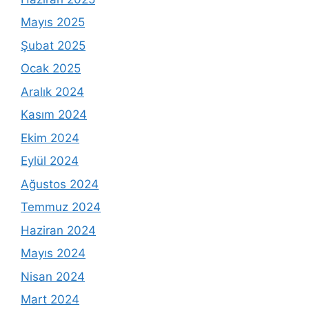
Mayıs 2025
Şubat 2025
Ocak 2025
Aralık 2024
Kasım 2024
Ekim 2024
Eylül 2024
Ağustos 2024
Temmuz 2024
Haziran 2024
Mayıs 2024
Nisan 2024
Mart 2024