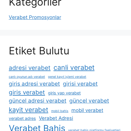
Kategoriler
Verabet Promosyonlar
Etiket Bulutu
canli verabet
adresi verabet
canlı oyunun adı verabet
genel kayıt i̇şlemi verabet
giris adresi verabet
girisi verabet
giris verabet
giris yap verabet
güncel adresi verabet
güncel verabet
kayit verabet
mobil verabet
mobil bahis
Verabet Adresi
verabet adres
Verabet Bahis
verabet bahis platformu faaliyetleri