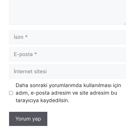
İsim
E-
posta
İnternet
sitesi
Daha sonraki yorumlarımda kullanılması için
adım, e-posta adresim ve site adresim bu
tarayıcıya kaydedilsin.