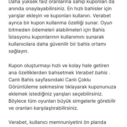
Daha yüksek faiz oranlarına sahip kuponları da
anında onaylayabilirsiniz. En hızlı bahisler için
yarışlar ekleyin ve kuponları kullanın. Verabet
ayrıca bir kupon kullanma özelliği sunar. Oyun
bitmeden ödemeleri alabilmeleri için Bahis
İstasyonu kuponlarının kullanımını sunarak
kullanıcılara daha güvenilir bir bahis ortamı
sağlayın.
Kupon oluşturmayı hızlı ve kolay hale getiren
ana özelliklerden bahsetmek
Verabet bahis
.
Canlı Bahis sayfasındaki Canlı Çoklu
Görüntüleme sekmesine tıklayarak kuponunuza
eklemek istediğiniz yarışları seçebilirsiniz.
Böylece tüm oyunları büyük simgelerle görebilir
ve oranları karşılaştırabilirsiniz.
Verabet, kullanıcı memnuniyetini ön planda