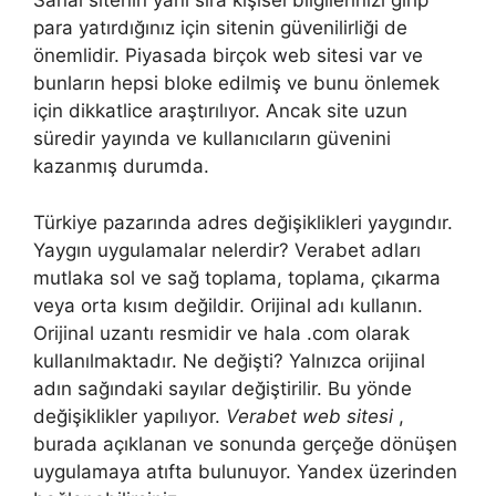
Sanal sitenin yanı sıra kişisel bilgilerinizi girip
para yatırdığınız için sitenin güvenilirliği de
önemlidir. Piyasada birçok web sitesi var ve
bunların hepsi bloke edilmiş ve bunu önlemek
için dikkatlice araştırılıyor. Ancak site uzun
süredir yayında ve kullanıcıların güvenini
kazanmış durumda.
Türkiye pazarında adres değişiklikleri yaygındır.
Yaygın uygulamalar nelerdir? Verabet adları
mutlaka sol ve sağ toplama, toplama, çıkarma
veya orta kısım değildir. Orijinal adı kullanın.
Orijinal uzantı resmidir ve hala .com olarak
kullanılmaktadır. Ne değişti? Yalnızca orijinal
adın sağındaki sayılar değiştirilir. Bu yönde
değişiklikler yapılıyor.
Verabet web sitesi
,
burada açıklanan ve sonunda gerçeğe dönüşen
uygulamaya atıfta bulunuyor. Yandex üzerinden