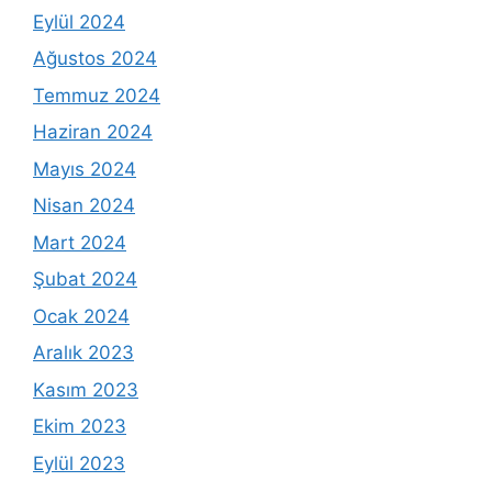
Eylül 2024
Ağustos 2024
Temmuz 2024
Haziran 2024
Mayıs 2024
Nisan 2024
Mart 2024
Şubat 2024
Ocak 2024
Aralık 2023
Kasım 2023
Ekim 2023
Eylül 2023