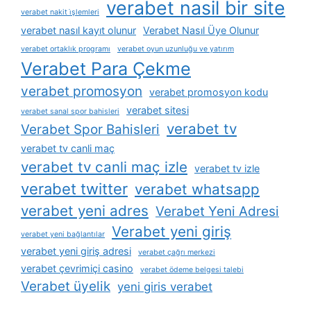
verabet nasil bir site
verabet nakit i̇şlemleri
verabet nasıl kayıt olunur
Verabet Nasıl Üye Olunur
verabet ortaklık programı
verabet oyun uzunluğu ve yatırım
Verabet Para Çekme
verabet promosyon
verabet promosyon kodu
verabet sitesi
verabet sanal spor bahisleri
verabet tv
Verabet Spor Bahisleri
verabet tv canli maç
verabet tv canli maç izle
verabet tv izle
verabet twitter
verabet whatsapp
verabet yeni adres
Verabet Yeni Adresi
Verabet yeni giriş
verabet yeni bağlantılar
verabet yeni giriş adresi
verabet çağrı merkezi
verabet çevrimiçi casino
verabet ödeme belgesi talebi
Verabet üyelik
yeni giris verabet