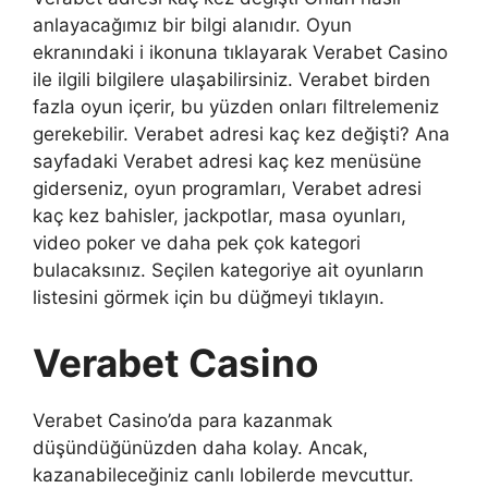
anlayacağımız bir bilgi alanıdır. Oyun
ekranındaki i ikonuna tıklayarak Verabet Casino
ile ilgili bilgilere ulaşabilirsiniz. Verabet birden
fazla oyun içerir, bu yüzden onları filtrelemeniz
gerekebilir. Verabet adresi kaç kez değişti? Ana
sayfadaki Verabet adresi kaç kez menüsüne
giderseniz, oyun programları, Verabet adresi
kaç kez bahisler, jackpotlar, masa oyunları,
video poker ve daha pek çok kategori
bulacaksınız. Seçilen kategoriye ait oyunların
listesini görmek için bu düğmeyi tıklayın.
Verabet Casino
Verabet Casino’da para kazanmak
düşündüğünüzden daha kolay. Ancak,
kazanabileceğiniz canlı lobilerde mevcuttur.