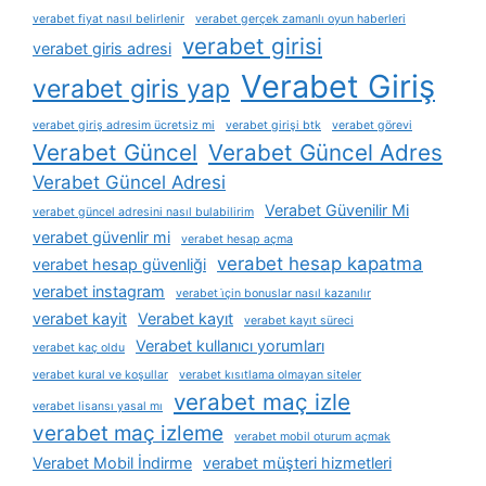
verabet fiyat nasıl belirlenir
verabet gerçek zamanlı oyun haberleri
verabet girisi
verabet giris adresi
Verabet Giriş
verabet giris yap
verabet giriş adresim ücretsiz mi
verabet girişi btk
verabet görevi
Verabet Güncel
Verabet Güncel Adres
Verabet Güncel Adresi
Verabet Güvenilir Mi
verabet güncel adresini nasıl bulabilirim
verabet güvenlir mi
verabet hesap açma
verabet hesap kapatma
verabet hesap güvenliği
verabet instagram
verabet i̇çin bonuslar nasıl kazanılır
verabet kayit
Verabet kayıt
verabet kayıt süreci
Verabet kullanıcı yorumları
verabet kaç oldu
verabet kural ve koşullar
verabet kısıtlama olmayan siteler
verabet maç izle
verabet lisansı yasal mı
verabet maç izleme
verabet mobil oturum açmak
Verabet Mobil İndirme
verabet müşteri hizmetleri