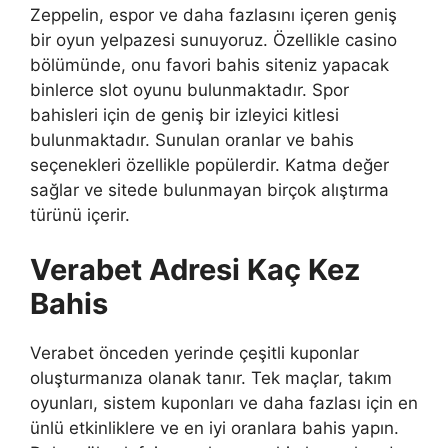
Zeppelin, espor ve daha fazlasını içeren geniş
bir oyun yelpazesi sunuyoruz. Özellikle casino
bölümünde, onu favori bahis siteniz yapacak
binlerce slot oyunu bulunmaktadır. Spor
bahisleri için de geniş bir izleyici kitlesi
bulunmaktadır. Sunulan oranlar ve bahis
seçenekleri özellikle popülerdir. Katma değer
sağlar ve sitede bulunmayan birçok alıştırma
türünü içerir.
Verabet Adresi Kaç Kez
Bahis
Verabet önceden yerinde çeşitli kuponlar
oluşturmanıza olanak tanır. Tek maçlar, takım
oyunları, sistem kuponları ve daha fazlası için en
ünlü etkinliklere ve en iyi oranlara bahis yapın.