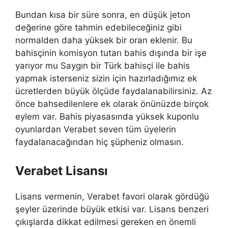
Bundan kısa bir süre sonra, en düşük jeton
değerine göre tahmin edebileceğiniz gibi
normalden daha yüksek bir oran eklenir. Bu
bahisçinin komisyon tutarı bahis dışında bir işe
yarıyor mu Saygın bir Türk bahisçi ile bahis
yapmak isterseniz sizin için hazırladığımız ek
ücretlerden büyük ölçüde faydalanabilirsiniz. Az
önce bahsedilenlere ek olarak önünüzde birçok
eylem var. Bahis piyasasında yüksek kuponlu
oyunlardan Verabet seven tüm üyelerin
faydalanacağından hiç şüpheniz olmasın.
Verabet Lisansı
Lisans vermenin, Verabet favori olarak gördüğü
şeyler üzerinde büyük etkisi var. Lisans benzeri
çıkışlarda dikkat edilmesi gereken en önemli