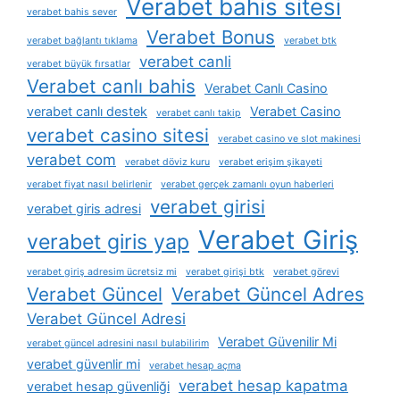
Verabet bahis sitesi
verabet bahis sever
Verabet Bonus
verabet bağlantı tıklama
verabet btk
verabet canli
verabet büyük fırsatlar
Verabet canlı bahis
Verabet Canlı Casino
verabet canlı destek
Verabet Casino
verabet canlı takip
verabet casino sitesi
verabet casino ve slot makinesi
verabet com
verabet döviz kuru
verabet erişim şikayeti
verabet fiyat nasıl belirlenir
verabet gerçek zamanlı oyun haberleri
verabet girisi
verabet giris adresi
Verabet Giriş
verabet giris yap
verabet giriş adresim ücretsiz mi
verabet girişi btk
verabet görevi
Verabet Güncel
Verabet Güncel Adres
Verabet Güncel Adresi
Verabet Güvenilir Mi
verabet güncel adresini nasıl bulabilirim
verabet güvenlir mi
verabet hesap açma
verabet hesap kapatma
verabet hesap güvenliği