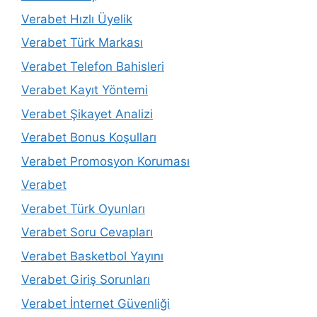
Verabet Hızlı Üyelik
Verabet Türk Markası
Verabet Telefon Bahisleri
Verabet Kayıt Yöntemi
Verabet Şikayet Analizi
Verabet Bonus Koşulları
Verabet Promosyon Koruması
Verabet
Verabet Türk Oyunları
Verabet Soru Cevapları
Verabet Basketbol Yayını
Verabet Giriş Sorunları
Verabet İnternet Güvenliği