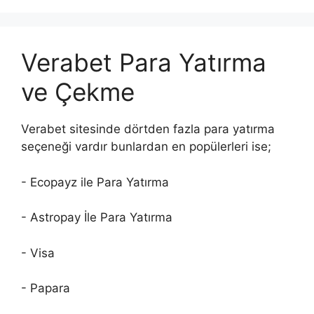
Verabet Para Yatırma
ve Çekme
Verabet sitesinde dörtden fazla para yatırma
seçeneği vardır bunlardan en popülerleri ise;
- Ecopayz ile Para Yatırma
- Astropay İle Para Yatırma
- Visa
- Papara