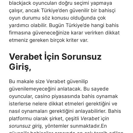
blackjack oyuncuları doğru seçimi yapmaya
çalışır, ancak Türkiye’den güvenilir bir bahisçi
oyun durumu söz konusu olduğunda çok
yardımcı olabilir. Bugün Türkiye’de hangi bahis
firmasına güveneceğinize karar verirken dikkat
etmeniz gereken birçok kriter var.
Verabet İçin Sorunsuz
Giriş,
Bu makale size Verabet güvenilip
güvenilemeyeceğini anlatacak. Bu sayede
oyuncular, casino piyasasında bahis oynamak
isterlerse nelere dikkat etmeleri gerektiğini ve
nasıl oynamaları gerektiğini anlayabilirler. Bahis
platformu olarak şirket, çeşitli
Verabet i̇çin
sorunsuz giriş,
yöntemler sunmaktadır.En