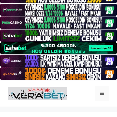
İçeriğe
atla
Menü