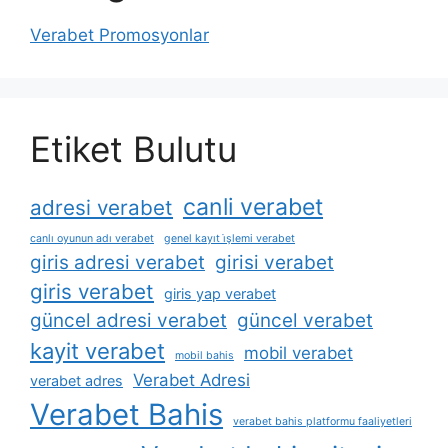
Verabet Promosyonlar
Etiket Bulutu
canli verabet
adresi verabet
canlı oyunun adı verabet
genel kayıt i̇şlemi verabet
giris adresi verabet
girisi verabet
giris verabet
giris yap verabet
güncel adresi verabet
güncel verabet
kayit verabet
mobil verabet
mobil bahis
Verabet Adresi
verabet adres
Verabet Bahis
verabet bahis platformu faaliyetleri