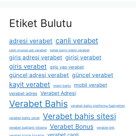
Etiket Bulutu
canli verabet
adresi verabet
canlı oyunun adı verabet
genel kayıt i̇şlemi verabet
giris adresi verabet
girisi verabet
giris verabet
giris yap verabet
güncel adresi verabet
güncel verabet
kayit verabet
mobil verabet
mobil bahis
Verabet Adresi
verabet adres
Verabet Bahis
verabet bahis platformu faaliyetleri
Verabet bahis sitesi
verabet bahis sever
Verabet Bonus
verabet bağlantı tıklama
verabet btk
verabet canli
verabet büyük fırsatlar