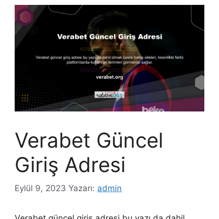
Verabet Güncel
Giriş Adresi
Eylül 9, 2023
Yazarı:
admin
Verabet güncel giriş adresi bu yazı da dahil