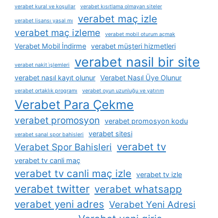
verabet kural ve koşullar
verabet kısıtlama olmayan siteler
verabet maç izle
verabet lisansı yasal mı
verabet maç izleme
verabet mobil oturum açmak
Verabet Mobil İndirme
verabet müşteri hizmetleri
verabet nasil bir site
verabet nakit i̇şlemleri
verabet nasıl kayıt olunur
Verabet Nasıl Üye Olunur
verabet ortaklık programı
verabet oyun uzunluğu ve yatırım
Verabet Para Çekme
verabet promosyon
verabet promosyon kodu
verabet sitesi
verabet sanal spor bahisleri
verabet tv
Verabet Spor Bahisleri
verabet tv canli maç
verabet tv canli maç izle
verabet tv izle
verabet twitter
verabet whatsapp
verabet yeni adres
Verabet Yeni Adresi