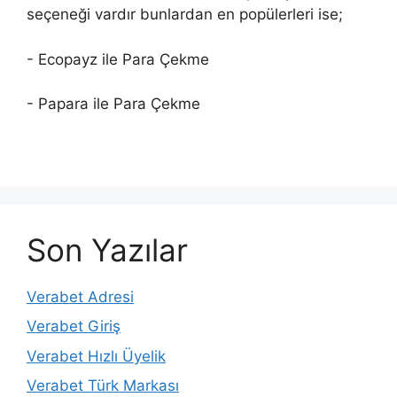
seçeneği vardır bunlardan en popülerleri ise;
- Ecopayz ile Para Çekme
- Papara ile Para Çekme
Son Yazılar
Verabet Adresi
Verabet Giriş
Verabet Hızlı Üyelik
Verabet Türk Markası