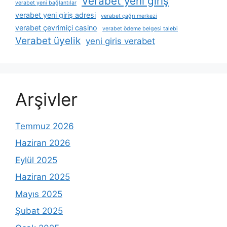
Verabet yeni giriş
verabet yeni bağlantılar
verabet yeni giriş adresi
verabet çağrı merkezi
verabet çevrimiçi casino
verabet ödeme belgesi talebi
Verabet üyelik
yeni giris verabet
Arşivler
Temmuz 2026
Haziran 2026
Eylül 2025
Haziran 2025
Mayıs 2025
Şubat 2025