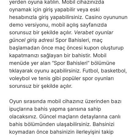
yerden oyuna katılın. Mobil cihazınızda
oynamak için giriş yapabilir veya eski
hesabınızla giriş yapabilirsiniz. Casino oyununun
demo versiyonu, mobil açılış sayfanızda
sorunsuz bir şekilde açılır.
Verabet oyunlar
güncel giriş adresi
Spor Bahisleri, maç
başlamadan önce maç öncesi kupon oluşturup
kapatmanızı sağlayan bir bahistir. Mobil
menüde yer alan “Spor Bahisleri” bölümüne
tıklayarak oyunu açabilirsiniz. Futbol, ​​basketbol,
​​voleybol ve tenis gibi popüler spor oyunları
sorunsuz bir şekilde açılır.
Oyun sırasında mobil cihazınız üzerinden bazı
ipuçlarına bahis yapma şansına sahip
olacaksınız. Güncel maçların detaylarına canlı
bahis bölümünden ulaşabilirsiniz. Bahsinizi
koymadan önce bahsinizin ilerleyişini takip