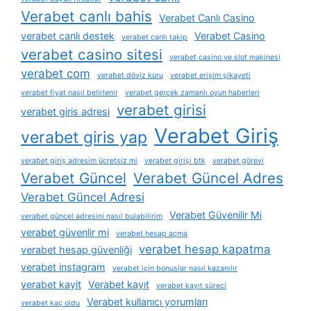
Verabet canlı bahis
Verabet Canlı Casino
verabet canlı destek
Verabet Casino
verabet canlı takip
verabet casino sitesi
verabet casino ve slot makinesi
verabet com
verabet döviz kuru
verabet erişim şikayeti
verabet fiyat nasıl belirlenir
verabet gerçek zamanlı oyun haberleri
verabet girisi
verabet giris adresi
Verabet Giriş
verabet giris yap
verabet giriş adresim ücretsiz mi
verabet girişi btk
verabet görevi
Verabet Güncel
Verabet Güncel Adres
Verabet Güncel Adresi
Verabet Güvenilir Mi
verabet güncel adresini nasıl bulabilirim
verabet güvenlir mi
verabet hesap açma
verabet hesap kapatma
verabet hesap güvenliği
verabet instagram
verabet i̇çin bonuslar nasıl kazanılır
verabet kayit
Verabet kayıt
verabet kayıt süreci
Verabet kullanıcı yorumları
verabet kaç oldu