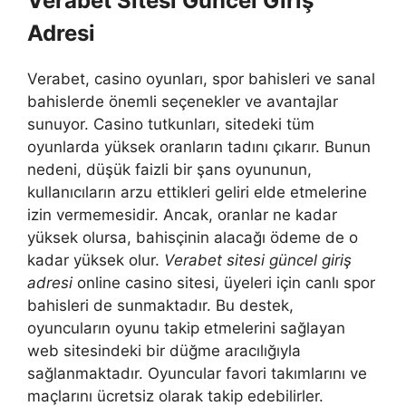
Verabet Sitesi Güncel Giriş
Adresi
Verabet, casino oyunları, spor bahisleri ve sanal
bahislerde önemli seçenekler ve avantajlar
sunuyor. Casino tutkunları, sitedeki tüm
oyunlarda yüksek oranların tadını çıkarır. Bunun
nedeni, düşük faizli bir şans oyununun,
kullanıcıların arzu ettikleri geliri elde etmelerine
izin vermemesidir. Ancak, oranlar ne kadar
yüksek olursa, bahisçinin alacağı ödeme de o
kadar yüksek olur.
Verabet sitesi güncel giriş
adresi
online casino sitesi, üyeleri için canlı spor
bahisleri de sunmaktadır. Bu destek,
oyuncuların oyunu takip etmelerini sağlayan
web sitesindeki bir düğme aracılığıyla
sağlanmaktadır. Oyuncular favori takımlarını ve
maçlarını ücretsiz olarak takip edebilirler.