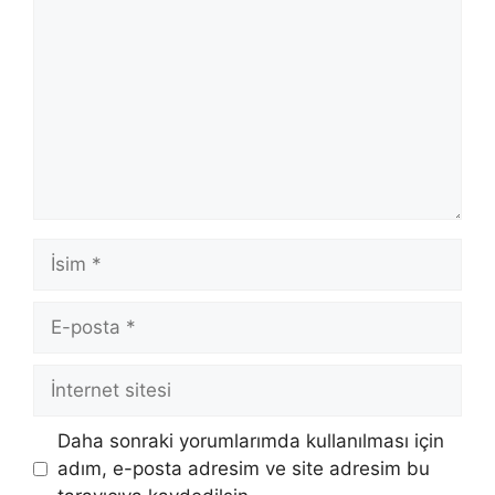
İsim
E-
posta
İnternet
sitesi
Daha sonraki yorumlarımda kullanılması için
adım, e-posta adresim ve site adresim bu