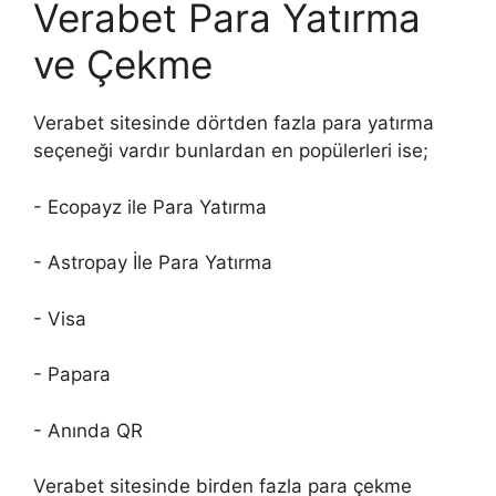
Verabet Para Yatırma
ve Çekme
Verabet sitesinde dörtden fazla para yatırma
seçeneği vardır bunlardan en popülerleri ise;
- Ecopayz ile Para Yatırma
- Astropay İle Para Yatırma
- Visa
- Papara
- Anında QR
Verabet sitesinde birden fazla para çekme