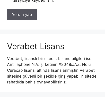
tarayıcıya kaydedilsin.
Verabet Lisans
Verabet, lisanslı bir sitedir. Lisans bilgileri ise;
Antillephone N.V. şirketinin #8048/JAZ. Nolu
Curacao lisansı altında lisanslanmıştır. Verabet
sitesine güvenli bir şekilde giriş yapabilir, sitede
rahatlıkla bahis oynayabilirsiniz.