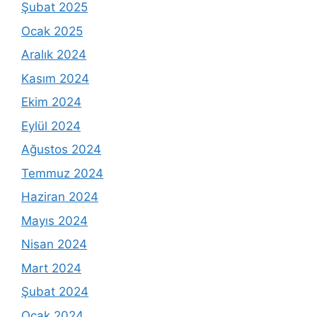
Şubat 2025
Ocak 2025
Aralık 2024
Kasım 2024
Ekim 2024
Eylül 2024
Ağustos 2024
Temmuz 2024
Haziran 2024
Mayıs 2024
Nisan 2024
Mart 2024
Şubat 2024
Ocak 2024