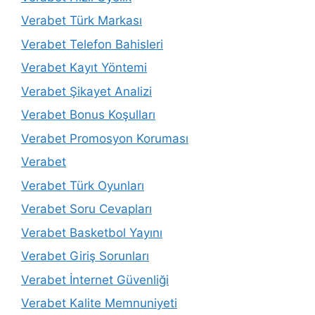
Verabet Türk Markası
Verabet Telefon Bahisleri
Verabet Kayıt Yöntemi
Verabet Şikayet Analizi
Verabet Bonus Koşulları
Verabet Promosyon Koruması
Verabet
Verabet Türk Oyunları
Verabet Soru Cevapları
Verabet Basketbol Yayını
Verabet Giriş Sorunları
Verabet İnternet Güvenliği
Verabet Kalite Memnuniyeti