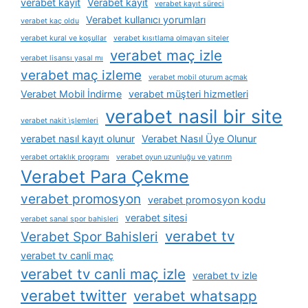
verabet kayit
Verabet kayıt
verabet kayıt süreci
Verabet kullanıcı yorumları
verabet kaç oldu
verabet kural ve koşullar
verabet kısıtlama olmayan siteler
verabet maç izle
verabet lisansı yasal mı
verabet maç izleme
verabet mobil oturum açmak
Verabet Mobil İndirme
verabet müşteri hizmetleri
verabet nasil bir site
verabet nakit i̇şlemleri
verabet nasıl kayıt olunur
Verabet Nasıl Üye Olunur
verabet ortaklık programı
verabet oyun uzunluğu ve yatırım
Verabet Para Çekme
verabet promosyon
verabet promosyon kodu
verabet sitesi
verabet sanal spor bahisleri
verabet tv
Verabet Spor Bahisleri
verabet tv canli maç
verabet tv canli maç izle
verabet tv izle
verabet twitter
verabet whatsapp