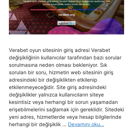
Verabet oyun sitesinin giriş adresi Verabet
değişikliğinin kullanıcılar tarafından bazı sorular
sorulmasına neden olması bekleniyor. Sık
sorulan bir soru, hizmetin web sitesinin giriş
adresindeki bir değişiklikten etkilenip
etkilenmeyeceğidir. Site giriş adresindeki
değişiklikler yalnızca kullanıcıların siteye
kesintisiz veya herhangi bir sorun yaşamadan
erişebilmelerini sağlamak için gereklidir. Sitedeki
yeni adres, hizmetlerde veya hesap bilgilerinde
herhangi bir değişiklik …
Devamını oku…