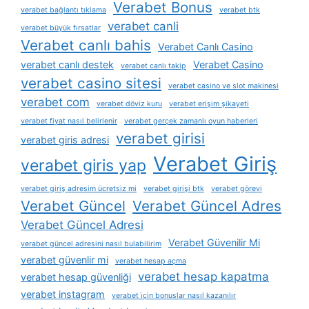
Verabet Bonus
verabet bağlantı tıklama
verabet btk
verabet canli
verabet büyük fırsatlar
Verabet canlı bahis
Verabet Canlı Casino
verabet canlı destek
Verabet Casino
verabet canlı takip
verabet casino sitesi
verabet casino ve slot makinesi
verabet com
verabet döviz kuru
verabet erişim şikayeti
verabet fiyat nasıl belirlenir
verabet gerçek zamanlı oyun haberleri
verabet girisi
verabet giris adresi
Verabet Giriş
verabet giris yap
verabet giriş adresim ücretsiz mi
verabet girişi btk
verabet görevi
Verabet Güncel
Verabet Güncel Adres
Verabet Güncel Adresi
Verabet Güvenilir Mi
verabet güncel adresini nasıl bulabilirim
verabet güvenlir mi
verabet hesap açma
verabet hesap kapatma
verabet hesap güvenliği
verabet instagram
verabet i̇çin bonuslar nasıl kazanılır