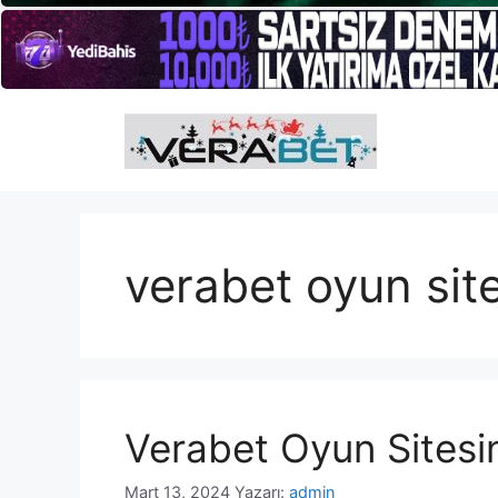
İçeriğe
atla
verabet oyun site
Verabet Oyun Sitesin
Mart 13, 2024
Yazarı:
admin