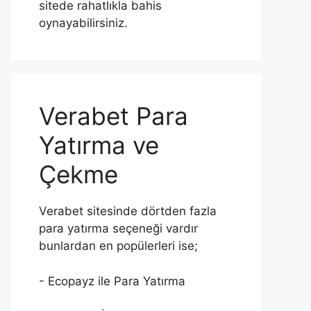
sitede rahatlıkla bahis
oynayabilirsiniz.
Verabet Para
Yatırma ve
Çekme
Verabet sitesinde dörtden fazla
para yatırma seçeneği vardır
bunlardan en popülerleri ise;
- Ecopayz ile Para Yatırma