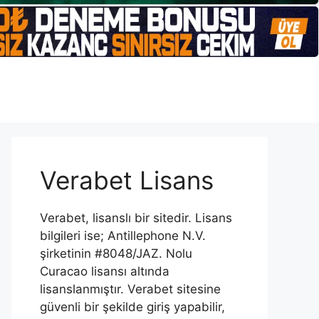
Verabet Lisans
Verabet, lisanslı bir sitedir. Lisans
bilgileri ise; Antillephone N.V.
şirketinin #8048/JAZ. Nolu
Curacao lisansı altında
lisanslanmıştır. Verabet sitesine
güvenli bir şekilde giriş yapabilir,