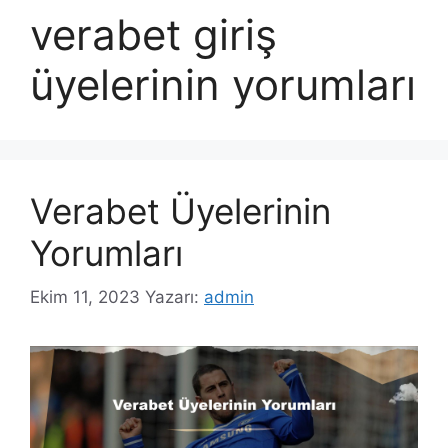
verabet giriş
üyelerinin yorumları
Verabet Üyelerinin
Yorumları
Ekim 11, 2023
Yazarı:
admin