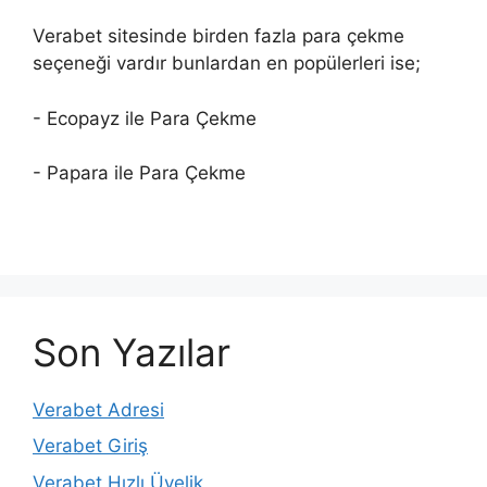
Verabet sitesinde birden fazla para çekme
seçeneği vardır bunlardan en popülerleri ise;
- Ecopayz ile Para Çekme
- Papara ile Para Çekme
Son Yazılar
Verabet Adresi
Verabet Giriş
Verabet Hızlı Üyelik