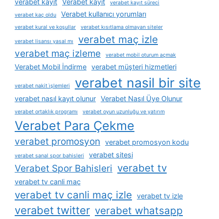
verabet kayit
Verabet kayıt
verabet kayıt süreci
Verabet kullanıcı yorumları
verabet kaç oldu
verabet kural ve koşullar
verabet kısıtlama olmayan siteler
verabet maç izle
verabet lisansı yasal mı
verabet maç izleme
verabet mobil oturum açmak
Verabet Mobil İndirme
verabet müşteri hizmetleri
verabet nasil bir site
verabet nakit i̇şlemleri
verabet nasıl kayıt olunur
Verabet Nasıl Üye Olunur
verabet ortaklık programı
verabet oyun uzunluğu ve yatırım
Verabet Para Çekme
verabet promosyon
verabet promosyon kodu
verabet sitesi
verabet sanal spor bahisleri
verabet tv
Verabet Spor Bahisleri
verabet tv canli maç
verabet tv canli maç izle
verabet tv izle
verabet twitter
verabet whatsapp