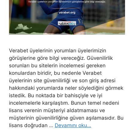
Verabet üyelerinin yorumları üyelerimizin
görüşlerine göre bilgi vereceğiz. Güvenilirlik
sorunları bu sitelerin incelemesi gereken
konulardan biridir, bu nedenle Verabet
üyelerinin site güvenilirliği ve son giriş adresi
hakkındaki yorumlarda neler söylediğini görmek
istedik. Bu noktada bir bahisçiyle ve iyi
incelemelerle karşılaştım. Bunun temel nedeni
lisans verenin müşteriyi aldatmaması ve
müşterinin güvenilirliğine güven aşılamasıdır. Bu
lisans doğrudan …
Devamını oku…