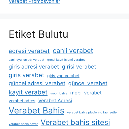
Verabet Promosyonlar
Etiket Bulutu
canli verabet
adresi verabet
canlı oyunun adı verabet
genel kayıt i̇şlemi verabet
giris adresi verabet
girisi verabet
giris verabet
giris yap verabet
güncel adresi verabet
güncel verabet
kayit verabet
mobil verabet
mobil bahis
Verabet Adresi
verabet adres
Verabet Bahis
verabet bahis platformu faaliyetleri
Verabet bahis sitesi
verabet bahis sever