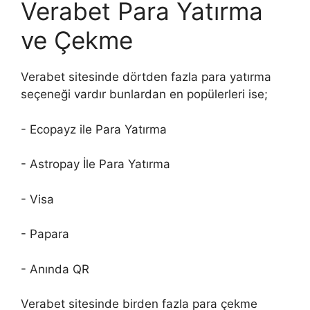
Verabet Para Yatırma
ve Çekme
Verabet sitesinde dörtden fazla para yatırma
seçeneği vardır bunlardan en popülerleri ise;
- Ecopayz ile Para Yatırma
- Astropay İle Para Yatırma
- Visa
- Papara
- Anında QR
Verabet sitesinde birden fazla para çekme