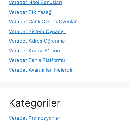
Verabet Noel Bonusları
Verabet Btk Yasağı
Verabet Canlı Casino Oyunları
Verabet Sistem Oynanışı
Verabet Adres Öğrenme
Verabet Arama Motoru
Verabet Bahis Platformu
Verabet Avantajları Nelerdir
Kategoriler
Verabet Promosyonlar