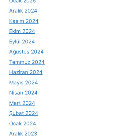
Ocak 2025
Aralık 2024
Kasım 2024
Ekim 2024
Eylül 2024
Ağustos 2024
Temmuz 2024
Haziran 2024
Mayıs 2024
Nisan 2024
Mart 2024
Şubat 2024
Ocak 2024
Aralık 2023