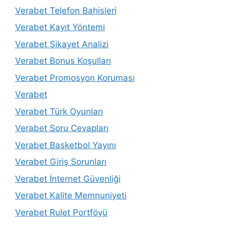
Verabet Telefon Bahisleri
Verabet Kayıt Yöntemi
Verabet Şikayet Analizi
Verabet Bonus Koşulları
Verabet Promosyon Koruması
Verabet
Verabet Türk Oyunları
Verabet Soru Cevapları
Verabet Basketbol Yayını
Verabet Giriş Sorunları
Verabet İnternet Güvenliği
Verabet Kalite Memnuniyeti
Verabet Rulet Portföyü