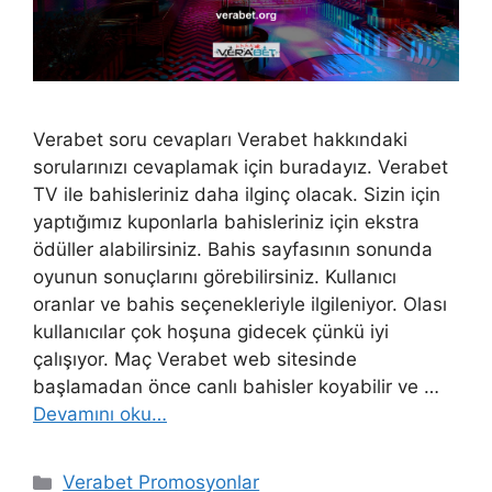
Verabet soru cevapları Verabet hakkındaki
sorularınızı cevaplamak için buradayız. Verabet
TV ile bahisleriniz daha ilginç olacak. Sizin için
yaptığımız kuponlarla bahisleriniz için ekstra
ödüller alabilirsiniz. Bahis sayfasının sonunda
oyunun sonuçlarını görebilirsiniz. Kullanıcı
oranlar ve bahis seçenekleriyle ilgileniyor. Olası
kullanıcılar çok hoşuna gidecek çünkü iyi
çalışıyor. Maç Verabet web sitesinde
başlamadan önce canlı bahisler koyabilir ve …
Devamını oku…
Kategoriler
Verabet Promosyonlar