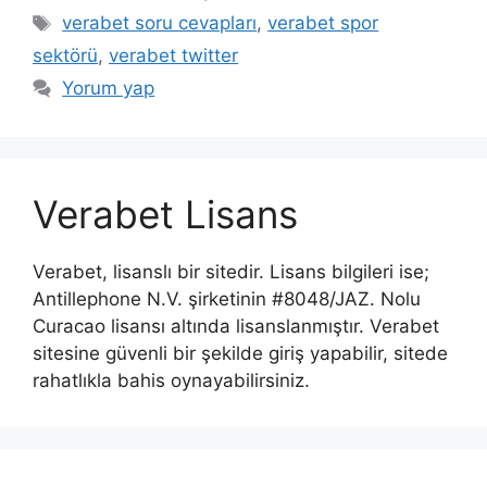
Etiketler
verabet soru cevapları
,
verabet spor
sektörü
,
verabet twitter
Yorum yap
Verabet Lisans
Verabet, lisanslı bir sitedir. Lisans bilgileri ise;
Antillephone N.V. şirketinin #8048/JAZ. Nolu
Curacao lisansı altında lisanslanmıştır. Verabet
sitesine güvenli bir şekilde giriş yapabilir, sitede
rahatlıkla bahis oynayabilirsiniz.