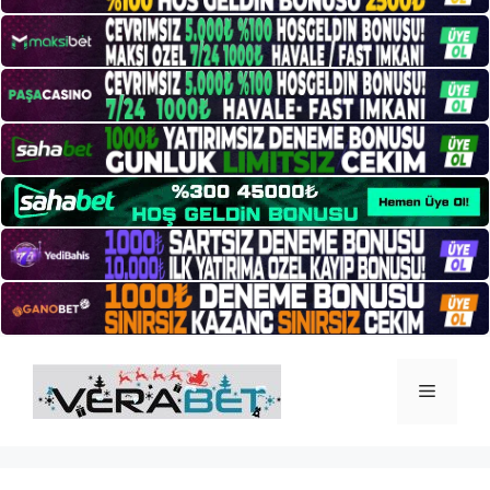
İçeriğe
atla
Menü