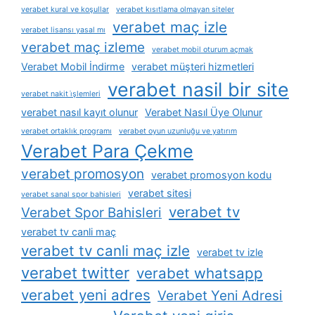
verabet kural ve koşullar
verabet kısıtlama olmayan siteler
verabet maç izle
verabet lisansı yasal mı
verabet maç izleme
verabet mobil oturum açmak
Verabet Mobil İndirme
verabet müşteri hizmetleri
verabet nasil bir site
verabet nakit i̇şlemleri
verabet nasıl kayıt olunur
Verabet Nasıl Üye Olunur
verabet ortaklık programı
verabet oyun uzunluğu ve yatırım
Verabet Para Çekme
verabet promosyon
verabet promosyon kodu
verabet sitesi
verabet sanal spor bahisleri
verabet tv
Verabet Spor Bahisleri
verabet tv canli maç
verabet tv canli maç izle
verabet tv izle
verabet twitter
verabet whatsapp
verabet yeni adres
Verabet Yeni Adresi