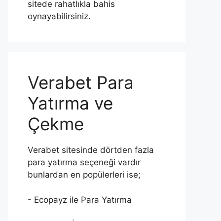
sitede rahatlıkla bahis
oynayabilirsiniz.
Verabet Para
Yatırma ve
Çekme
Verabet sitesinde dörtden fazla
para yatırma seçeneği vardır
bunlardan en popülerleri ise;
- Ecopayz ile Para Yatırma