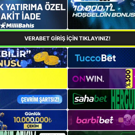
VERABET GİRİŞ İÇİN TIKLAYINIZ!