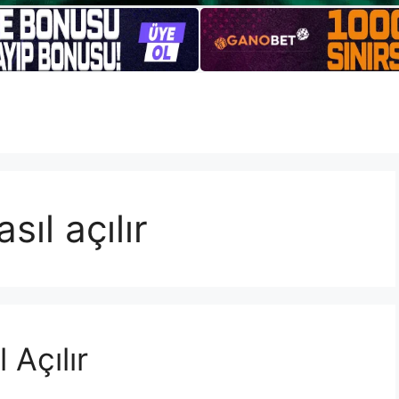
ıl açılır
 Açılır