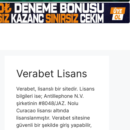
Verabet Lisans
Verabet, lisanslı bir sitedir. Lisans
bilgileri ise; Antillephone N.V.
şirketinin #8048/JAZ. Nolu
Curacao lisansı altında
lisanslanmıştır. Verabet sitesine
güvenli bir şekilde giriş yapabilir,