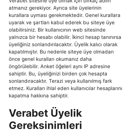
Verabet sitesine üye olmak için birkaç adım
atmanız gerekiyor. Ayrıca site üyelerinin
kurallara uyması gerekmektedir. Genel kurallara
uyarak ve şartları kabul ederek bu siteye üye
olabilirsiniz. Bir kullanıcının web sitesinde
yalnızca bir hesabı olabilir. İkinci hesap tanınırsa
üyeliğiniz sonlandırılacaktır. Üyelik kalıcı olarak
kapatılmıştır. Bu nedenle siteye üye olmadan
önce genel kuralları okumanız daha
öngörülebilir. Anket öğeleri aynı IP adresine
sahiptir. Bu, üyeliğinizi birden çok hesapta
sonlandıracaktır. Terazi veya kullanılmış fark
etmez. Kuralları ihlal eden kullanıcılar hesaplarını
kapatma hakkına sahiptir.
Verabet Üyelik
Gereksinimleri