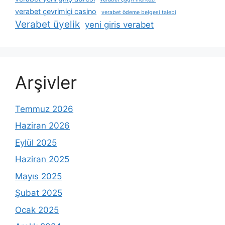
verabet çevrimiçi casino
verabet ödeme belgesi talebi
Verabet üyelik
yeni giris verabet
Arşivler
Temmuz 2026
Haziran 2026
Eylül 2025
Haziran 2025
Mayıs 2025
Şubat 2025
Ocak 2025