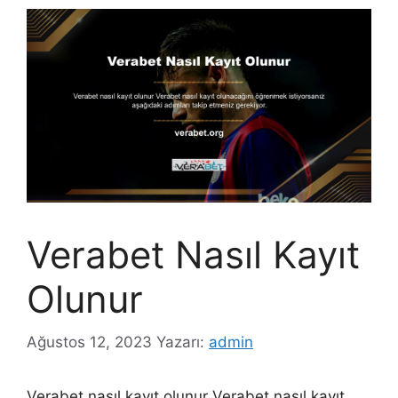
Verabet Nasıl Kayıt
Olunur
Ağustos 12, 2023
Yazarı:
admin
Verabet nasıl kayıt olunur Verabet nasıl kayıt