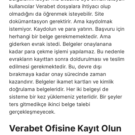
kullanıcılar Verabet dosyalara ihtiyacı olup
olmadığını da öğrenmek isteyebilir. Site
dokümantasyon gerektirir. Ama kaydolmak
istemiyor. Kaydolun ve para yatırın. Başvuru için
herhangi bir belge gerekmemektedir. Ama
giderken evrak istedi. Belgeler onaylanana
kadar para çekme işlemi yapılamaz. Bu nedenle
evrakların kayıttan sonra doldurulması ve teslim
edilmesi gerekmektedir. Bu, devre dışı
bırakmaya kadar onay sürecinde zaman
kazandırır. Belgeler ikamet kartları ve kimlik
doğrulama belgeleridir. Her iki belgeyi de
sisteme bir kez yüklemeniz yeterlidir. Bir şeyler
ters gitmedikçe ikinci belge talebi
gerçekleşmeyecek.
Verabet Ofisine Kayıt Olun