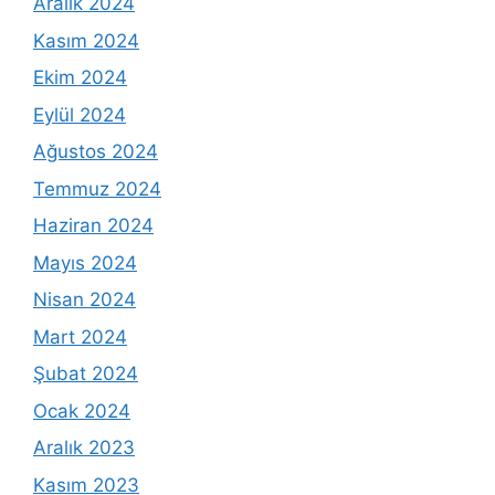
Aralık 2024
Kasım 2024
Ekim 2024
Eylül 2024
Ağustos 2024
Temmuz 2024
Haziran 2024
Mayıs 2024
Nisan 2024
Mart 2024
Şubat 2024
Ocak 2024
Aralık 2023
Kasım 2023