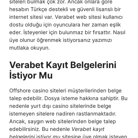
siteleri bulmak çok zor. Ancak onlara göre
hesabın Türkçe destekli ve güvenli lisanslı bir
internet sitesi var. Verabet web sitesi kullanıcı
dostu olduğu için oyunculara her zaman eşlik
eder. İsteyenler için bulunmaz bir fırsattır. Nasıl
üye olunur öğrenmek istiyorsanız yazımızı
mutlaka okuyun.
Verabet Kayıt Belgelerini
İstiyor Mu
Offshore casino siteleri müşterilerinden belge
talep edebilir. Dosya isteme hakkına sahiptir. Bu
nedenle yurt dışı casino sitelerinde belge
istemeyen sitelere nadiren rastlanmaktadır.
Ancak, saygın web sitelerinden belge talep
edebilirsiniz. Bu nedenle
Verabet kayıt
belgelerini i̇stiyor mu
sitesine üye olmak isteyen