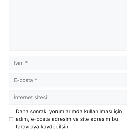
İsim
E-
posta
İnternet
sitesi
Daha sonraki yorumlarımda kullanılması için
adım, e-posta adresim ve site adresim bu
tarayıcıya kaydedilsin.