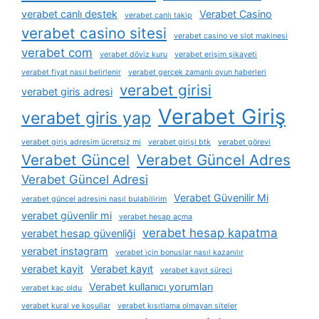
verabet canlı destek
Verabet Casino
verabet canlı takip
verabet casino sitesi
verabet casino ve slot makinesi
verabet com
verabet döviz kuru
verabet erişim şikayeti
verabet fiyat nasıl belirlenir
verabet gerçek zamanlı oyun haberleri
verabet girisi
verabet giris adresi
Verabet Giriş
verabet giris yap
verabet giriş adresim ücretsiz mi
verabet girişi btk
verabet görevi
Verabet Güncel
Verabet Güncel Adres
Verabet Güncel Adresi
Verabet Güvenilir Mi
verabet güncel adresini nasıl bulabilirim
verabet güvenlir mi
verabet hesap açma
verabet hesap kapatma
verabet hesap güvenliği
verabet instagram
verabet i̇çin bonuslar nasıl kazanılır
verabet kayit
Verabet kayıt
verabet kayıt süreci
Verabet kullanıcı yorumları
verabet kaç oldu
verabet kural ve koşullar
verabet kısıtlama olmayan siteler