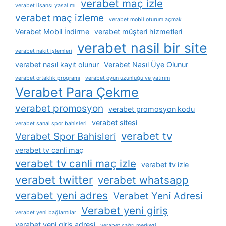
verabet maç izle
verabet lisansı yasal mı
verabet maç izleme
verabet mobil oturum açmak
Verabet Mobil İndirme
verabet müşteri hizmetleri
verabet nasil bir site
verabet nakit i̇şlemleri
verabet nasıl kayıt olunur
Verabet Nasıl Üye Olunur
verabet ortaklık programı
verabet oyun uzunluğu ve yatırım
Verabet Para Çekme
verabet promosyon
verabet promosyon kodu
verabet sitesi
verabet sanal spor bahisleri
verabet tv
Verabet Spor Bahisleri
verabet tv canli maç
verabet tv canli maç izle
verabet tv izle
verabet twitter
verabet whatsapp
verabet yeni adres
Verabet Yeni Adresi
Verabet yeni giriş
verabet yeni bağlantılar
verabet yeni giriş adresi
verabet çağrı merkezi