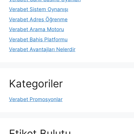
Verabet Sistem Oynanışı
Verabet Adres Öğrenme
Verabet Arama Motoru
Verabet Bahis Platformu
Verabet Avantajları Nelerdir
Kategoriler
Verabet Promosyonlar
Etiket Bulutu