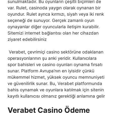
sunulmaktadır. Bu oyunların çeşitli biçimleri de
var. Rulet, casinoda yaygın olarak oynanan bir
oyundur. Rulet ayrıca kırmızı, siyah veya iki renk
seçeneği de sunuyor. Gerçek zamanlı oyun
oynayanlar diğer oyuncularla iletişim kurabilir.
Sitemizi internet bağlantısı olan her cihazdan
ziyaret edebilirsiniz
Verabet, çevrimiçi casino sektörüne odaklanan
operasyonlarının şu anki yeridir. Kullanıcılara
spor bahisleri ve casino oyunları oynama fırsatı
sunar. Platform Avrupa’nın en iyisidir çünkü
mükemmel hizmet, yüksek oyuncu memnuniyeti
ve güvenilirlik sunar. Bu, Verabet platformunda
bahis oynamak ve oyunlara katılmak için sitenin
kayıtlı kullanıcısı olmanız gerektiği anlamına gelir
Verabet Casino Ödeme