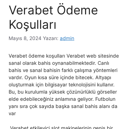
Verabet Ödeme
Koşulları
Mayıs 8, 2024
Yazarı:
admin
Verabet ödeme koşulları Verabet web sitesinde
sanal olarak bahis oynanabilmektedir. Canlı
bahis ve sanal bahisin farklı çalışma yöntemleri
vardır. Oyun kısa süre içinde bitecek. Altyapı
oluşturmak için bilgisayar teknolojisini kullanır.
Bu, bu kurulumla yüksek çözünürlüklü görseller
elde edebileceğiniz anlamına geliyor. Futbolun
yanı sıra çok sayıda başka sanal bahis alanı da
var
Verabet etkileyici slot makinelerinin geniş bir