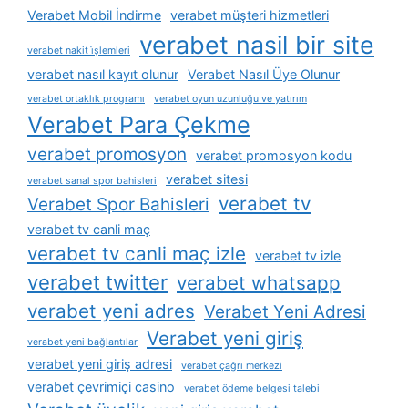
Verabet Mobil İndirme
verabet müşteri hizmetleri
verabet nasil bir site
verabet nakit i̇şlemleri
verabet nasıl kayıt olunur
Verabet Nasıl Üye Olunur
verabet ortaklık programı
verabet oyun uzunluğu ve yatırım
Verabet Para Çekme
verabet promosyon
verabet promosyon kodu
verabet sitesi
verabet sanal spor bahisleri
verabet tv
Verabet Spor Bahisleri
verabet tv canli maç
verabet tv canli maç izle
verabet tv izle
verabet twitter
verabet whatsapp
verabet yeni adres
Verabet Yeni Adresi
Verabet yeni giriş
verabet yeni bağlantılar
verabet yeni giriş adresi
verabet çağrı merkezi
verabet çevrimiçi casino
verabet ödeme belgesi talebi