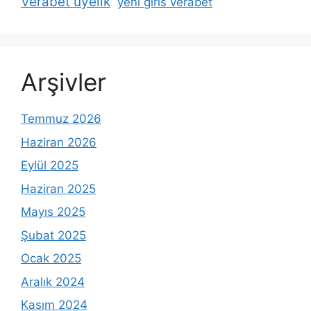
Verabet üyelik
yeni giris verabet
Arşivler
Temmuz 2026
Haziran 2026
Eylül 2025
Haziran 2025
Mayıs 2025
Şubat 2025
Ocak 2025
Aralık 2024
Kasım 2024