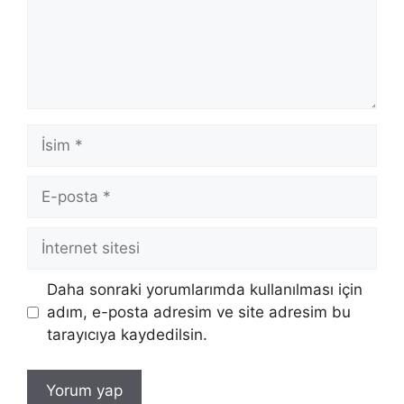
İsim
E-
posta
İnternet
sitesi
Daha sonraki yorumlarımda kullanılması için
adım, e-posta adresim ve site adresim bu
tarayıcıya kaydedilsin.