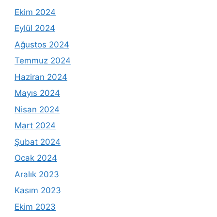
Ekim 2024
Eylül 2024
Ağustos 2024
Temmuz 2024
Haziran 2024
Mayıs 2024
Nisan 2024
Mart 2024
Şubat 2024
Ocak 2024
Aralık 2023
Kasım 2023
Ekim 2023