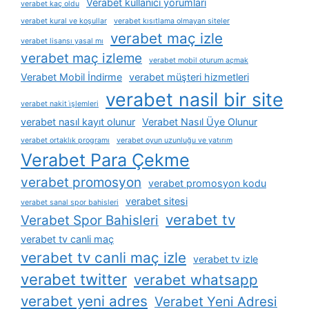
Verabet kullanıcı yorumları
verabet kaç oldu
verabet kural ve koşullar
verabet kısıtlama olmayan siteler
verabet maç izle
verabet lisansı yasal mı
verabet maç izleme
verabet mobil oturum açmak
Verabet Mobil İndirme
verabet müşteri hizmetleri
verabet nasil bir site
verabet nakit i̇şlemleri
verabet nasıl kayıt olunur
Verabet Nasıl Üye Olunur
verabet ortaklık programı
verabet oyun uzunluğu ve yatırım
Verabet Para Çekme
verabet promosyon
verabet promosyon kodu
verabet sitesi
verabet sanal spor bahisleri
verabet tv
Verabet Spor Bahisleri
verabet tv canli maç
verabet tv canli maç izle
verabet tv izle
verabet twitter
verabet whatsapp
verabet yeni adres
Verabet Yeni Adresi