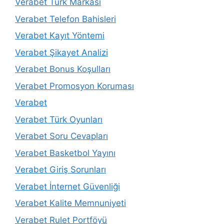
Verabet Türk Markası
Verabet Telefon Bahisleri
Verabet Kayıt Yöntemi
Verabet Şikayet Analizi
Verabet Bonus Koşulları
Verabet Promosyon Koruması
Verabet
Verabet Türk Oyunları
Verabet Soru Cevapları
Verabet Basketbol Yayını
Verabet Giriş Sorunları
Verabet İnternet Güvenliği
Verabet Kalite Memnuniyeti
Verabet Rulet Portföyü