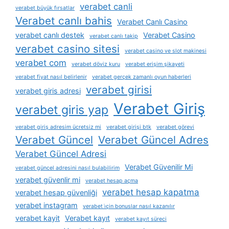
verabet canli
verabet büyük fırsatlar
Verabet canlı bahis
Verabet Canlı Casino
verabet canlı destek
Verabet Casino
verabet canlı takip
verabet casino sitesi
verabet casino ve slot makinesi
verabet com
verabet döviz kuru
verabet erişim şikayeti
verabet fiyat nasıl belirlenir
verabet gerçek zamanlı oyun haberleri
verabet girisi
verabet giris adresi
Verabet Giriş
verabet giris yap
verabet giriş adresim ücretsiz mi
verabet girişi btk
verabet görevi
Verabet Güncel
Verabet Güncel Adres
Verabet Güncel Adresi
Verabet Güvenilir Mi
verabet güncel adresini nasıl bulabilirim
verabet güvenlir mi
verabet hesap açma
verabet hesap kapatma
verabet hesap güvenliği
verabet instagram
verabet i̇çin bonuslar nasıl kazanılır
verabet kayit
Verabet kayıt
verabet kayıt süreci