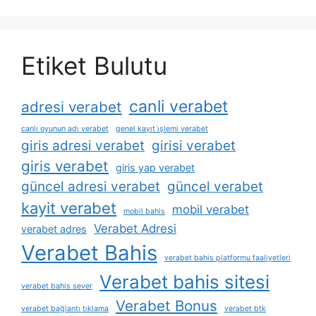
Etiket Bulutu
canli verabet
adresi verabet
canlı oyunun adı verabet
genel kayıt i̇şlemi verabet
giris adresi verabet
girisi verabet
giris verabet
giris yap verabet
güncel adresi verabet
güncel verabet
kayit verabet
mobil verabet
mobil bahis
Verabet Adresi
verabet adres
Verabet Bahis
verabet bahis platformu faaliyetleri
Verabet bahis sitesi
verabet bahis sever
Verabet Bonus
verabet bağlantı tıklama
verabet btk