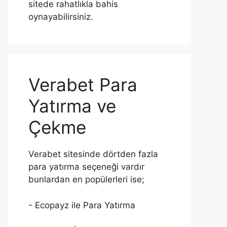
sitede rahatlıkla bahis
oynayabilirsiniz.
Verabet Para
Yatırma ve
Çekme
Verabet sitesinde dörtden fazla
para yatırma seçeneği vardır
bunlardan en popülerleri ise;
- Ecopayz ile Para Yatırma