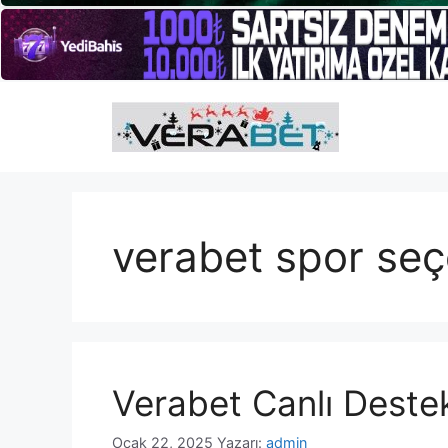
İçeriğe
atla
verabet spor seç
Verabet Canlı Destek
Ocak 22, 2025
Yazarı:
admin