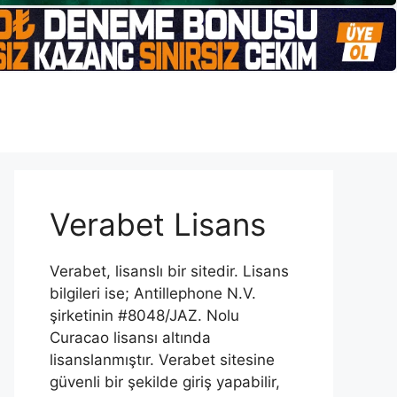
Verabet Lisans
Verabet, lisanslı bir sitedir. Lisans
bilgileri ise; Antillephone N.V.
şirketinin #8048/JAZ. Nolu
Curacao lisansı altında
lisanslanmıştır. Verabet sitesine
güvenli bir şekilde giriş yapabilir,