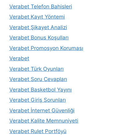
Verabet Telefon Bahisleri
Verabet Kayıt Yöntemi
Verabet Şikayet Analizi
Verabet Bonus Koşulları
Verabet Promosyon Koruması
Verabet
Verabet Türk Oyunları
Verabet Soru Cevapları
Verabet Basketbol Yayını
Verabet Giriş Sorunları
Verabet İnternet Güvenliği
Verabet Kalite Memnuniyeti
Verabet Rulet Portföyü