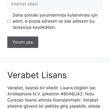
İnternet
sitesi
Daha sonraki yorumlarımda kullanılması için
adım, e-posta adresim ve site adresim bu
tarayıcıya kaydedilsin.
Verabet Lisans
Verabet, lisanslı bir sitedir. Lisans bilgileri ise;
Antillephone N.V. şirketinin #8048/JAZ. Nolu
Curacao lisansı altında lisanslanmıştır. Verabet
sitesine güvenli bir şekilde giriş yapabilir, sitede