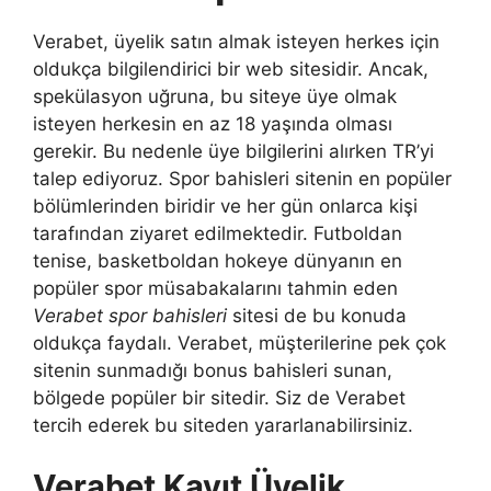
Verabet, üyelik satın almak isteyen herkes için
oldukça bilgilendirici bir web sitesidir. Ancak,
spekülasyon uğruna, bu siteye üye olmak
isteyen herkesin en az 18 yaşında olması
gerekir. Bu nedenle üye bilgilerini alırken TR’yi
talep ediyoruz. Spor bahisleri sitenin en popüler
bölümlerinden biridir ve her gün onlarca kişi
tarafından ziyaret edilmektedir. Futboldan
tenise, basketboldan hokeye dünyanın en
popüler spor müsabakalarını tahmin eden
Verabet spor bahisleri
sitesi de bu konuda
oldukça faydalı. Verabet, müşterilerine pek çok
sitenin sunmadığı bonus bahisleri sunan,
bölgede popüler bir sitedir. Siz de Verabet
tercih ederek bu siteden yararlanabilirsiniz.
Verabet Kayıt Üyelik