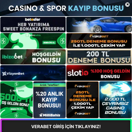
×
VERABET GİRİŞ İÇİN TIKLAYINIZ!