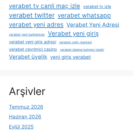
verabet tv canli maç izle
verabet tv izle
verabet twitter
verabet whatsapp
verabet yeni adres
Verabet Yeni Adresi
Verabet yeni giriş
verabet yeni bağlantılar
verabet yeni giriş adresi
verabet çağrı merkezi
verabet çevrimiçi casino
verabet ödeme belgesi talebi
Verabet üyelik
yeni giris verabet
Arşivler
Temmuz 2026
Haziran 2026
Eylül 2025