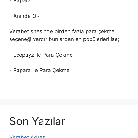
- Papara
- Anında QR
Verabet sitesinde birden fazla para çekme
seçeneği vardır bunlardan en popülerleri ise;
- Ecopayz ile Para Çekme
- Papara ile Para Çekme
Son Yazılar
Verabet Adresi