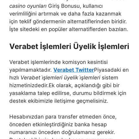
casino oyunları
Giriş Bonusu, kullanıcı
verimliliğini artırmak ve daha fazla kazanmak
için teklif göndermenin alternatiflerinden biridir.
İşte sitedeki en popüler alternatiflerden bazıları.
Verabet İşlemleri Üyelik İşlemleri
Verabet işlemlerinde komisyon kesintisi
yapılmamaktadır.
Verabet Twitter
Piyasadaki en
hızlı
Verabet i̇şlemleri üyelik i̇şlemleri
sistem
hizmetinizdedir.Ek olarak, açıklandığı gibi bir
yasaklama talep edilirse, durumu bildirmek için
destek ekibimizle iletişime geçmelisiniz.
Hesabınızdan para transfer etmeden önce,
önceden etkinleştirdiğiniz banka hesap
numaranızı önceden doğrulamanız gerekir.