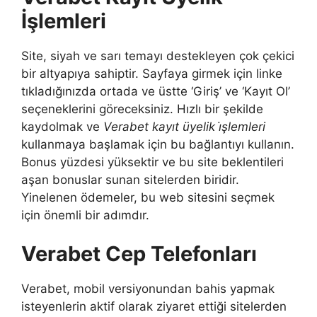
İşlemleri
Site, siyah ve sarı temayı destekleyen çok çekici
bir altyapıya sahiptir. Sayfaya girmek için linke
tıkladığınızda ortada ve üstte ‘Giriş’ ve ‘Kayıt Ol’
seçeneklerini göreceksiniz. Hızlı bir şekilde
kaydolmak ve
Verabet kayıt üyelik i̇şlemleri
kullanmaya başlamak için bu bağlantıyı kullanın.
Bonus yüzdesi yüksektir ve bu site beklentileri
aşan bonuslar sunan sitelerden biridir.
Yinelenen ödemeler, bu web sitesini seçmek
için önemli bir adımdır.
Verabet Cep Telefonları
Verabet, mobil versiyonundan bahis yapmak
isteyenlerin aktif olarak ziyaret ettiği sitelerden