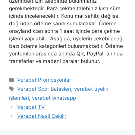
üzerinden izin talebinde bulunmanız
gerekmektedir. Para çekme talebiniz kısa süre
içinde incelenecektir. Konu mal sahibi değilse,
doğrudan ödeme kanıtı sunulacaktır. Ödeme
onaylandıktan sonra 1 saat içinde para çekme
işlemi yapılabilir. Aşağıda, üyelerin çekebileceği
bazı ödeme kategorileri bulunmaktadır. Ödeme
yöntemleri arasında anında QR, PayPal, anında
transferler ve madeni paralar bulunur.
Kategoriler
Verabet Promosyonlar
Etiketler
Verabet Spor Bahisleri
,
verabet üyelik
i̇şlemleri
,
verabet whatsapp
Verabet TV
Verabet Nasıl Çekilir