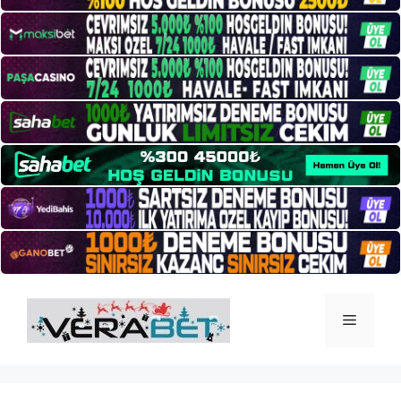
İçeriğe
atla
Menü