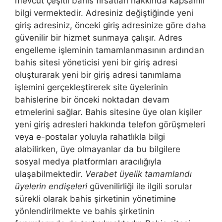
mevcut çeşitli bahis fırsatları hakkında kapsamlı
bilgi vermektedir. Adresiniz değiştiğinde yeni
giriş adresiniz, önceki giriş adresinize göre daha
güvenilir bir hizmet sunmaya çalışır. Adres
engelleme işleminin tamamlanmasının ardından
bahis sitesi yöneticisi yeni bir giriş adresi
oluşturarak yeni bir giriş adresi tanımlama
işlemini gerçekleştirerek site üyelerinin
bahislerine bir önceki noktadan devam
etmelerini sağlar. Bahis sitesine üye olan kişiler
yeni giriş adresleri hakkında telefon görüşmeleri
veya e-postalar yoluyla rahatlıkla bilgi
alabilirken, üye olmayanlar da bu bilgilere
sosyal medya platformları aracılığıyla
ulaşabilmektedir.
Verabet üyelik tamamlandı
üyelerin endişeleri
güvenilirliği ile ilgili sorular
sürekli olarak bahis şirketinin yönetimine
yönlendirilmekte ve bahis şirketinin