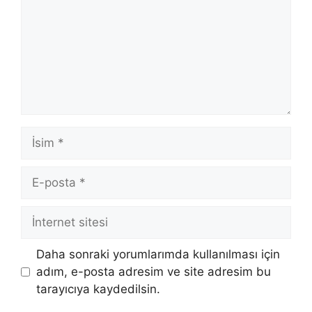
İsim
E-
posta
İnternet
sitesi
Daha sonraki yorumlarımda kullanılması için
adım, e-posta adresim ve site adresim bu
tarayıcıya kaydedilsin.