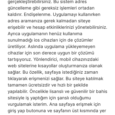
gerçekleştirebilirsiniz. Bu sistem adres
güncelleme gibi gereksiz işlemleri ortadan
kaldırır. Endişelenme. Uygulamayı kullanırken
adres aramanıza gerek kalmadan siteye
erişebilir ve hesap etkinliklerinizi yönetebilirsiniz.
Ayrıca uygulamanın henüz kullanıma
sunulmadığı ios cihazları için de çözümler
üretiliyor. Aslında uygulama yükleyemeyen
cihazlar için son derece uygun bir çözümü
tartışıyoruz. Yönlendirici, mobil cihazınızdaki
web sitelerine kısayollar oluşturmanıza olanak
sağlar. Bu özellik, sayfaya istediğiniz zaman
tıklayarak erişmenizi sağlar. Bu siteye katılmak
tamamen ücretsizdir ve hızlı bir şekilde
yapılabilir. Öncelikle lisanslı ve güvenilir bir bahis
sitesiyle iş yaptığım için şanslı olduğumu
vurgulamak isterim. Ana sayfaya erişmek için
giriş yap butonuna ve sayfanın üst kısmında yer