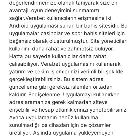
değerlendirmemize olanak tanıyarak size en
avantajlı oyun deneyimini sunmamızı
sağlar.Verabet kullanıcıların erişmesine iki
Android uygulaması sunan bir bahis sitesidir. Bu
uygulamalar casinolar ve spor bahis siteleri için
bağımsız olarak oluşturulmuştur. Site yöneticileri
kullanımı daha rahat ve zahmetsiz buluyor.
Hatta bu sayede kullanıcılar daha rahat
çalışabiliyor. Verabet uygulamasını kullanarak
yatırım ve çekim işlemlerinizi verimli bir şekilde
gerçekleştirebilirsiniz. Bu sistem adres
güncelleme gibi gereksiz işlemleri ortadan
kaldırır. Endişelenme. Uygulamayı kullanırken
adres aramanıza gerek kalmadan siteye
erişebilir ve hesap etkinliklerinizi yönetebilirsiniz.
Ayrıca uygulamanın henüz kullanıma
sunulmadığı ios cihazları için de çözümler
üretiliyor. Aslında uygulama yükleyemeyen