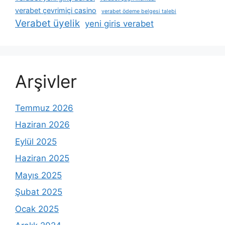
verabet çevrimiçi casino
verabet ödeme belgesi talebi
Verabet üyelik
yeni giris verabet
Arşivler
Temmuz 2026
Haziran 2026
Eylül 2025
Haziran 2025
Mayıs 2025
Şubat 2025
Ocak 2025