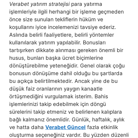
Verabet yatırım stratejisi
para yatırma
işlemleriyle ilgili herhangi bir işleme geçmeden
önce size sunulan tekliflerin hüküm ve
koşullarını iyice incelemenizi tavsiye ederiz.
Aslında belirli faaliyetlere, belirli yöntemler
kullanılarak yatırım yapılabilir. Bonusları
tartışırken dikkate alınması gereken önemli bir
husus, bunları başka ücret biçimlerine
dönüştürebilme yeteneğidir. Genel olarak çoğu
bonusun dönüşüme dahil olduğu bu şartlarda
bu açıkça belirtilmektedir. Ancak yine de bu
düşük faiz oranlarının yaygın kanaatle
örtüşmediğini vurgulamak isterim. Bahis
işlemlerinizi takip edebilmek için döngü
sürelerini takip etmeniz ve belirlenen kalıplara
bağlı kalmanız önemlidir. Günlük, haftalık, aylık
ve hatta daha
Verabet Güncel
fazla etkinlik
oluşturma seçeneğiniz vardır. Bu yüzden düzenli