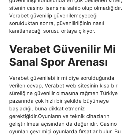
güvenilirliği konusunda en çok beklenen kriter,
sitenin casino lisansına sahip olup olmadığıdır.
Verabet güvenilip güvenilemeyeceği
sorulduktan sonra, güvenilirliğinin nasıl
kanıtlanacağı sorusu ortaya çıkıyor.
Verabet Güvenilir Mi
Sanal Spor Arenası
Verabet güvenilebilir mi diye sorulduğunda
verilen cevap, Verabet web sitesinin kısa bir
süreliğine güvenilir olmasına rağmen Türkiye
pazarında çok hızlı bir şekilde büyümeye
başladığı, buna dikkat etmeniz
gerektiğidir.Oyunların ve teknik cihazların
geliştirilmesi açısından da değerlidir. Casino
oyunları çevrimiçi oyunlarda fırsatlar bulur. Bu