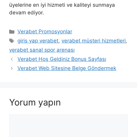
üyelerine en iyi hizmeti ve kaliteyi sunmaya
devam ediyor.
Kategoriler
Verabet Promosyonlar
Etiketler
giris yap verabet
,
verabet müşteri hizmetleri
,
verabet sanal spor arenası
Verabet Hoş Geldiniz Bonus Sayfası
Verabet Web Sitesine Belge Göndermek
Yorum yapın
Yorum