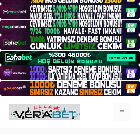
İçeriğe
atla
Menü