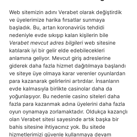
Web sitemizin adını Verabet olarak değiştirdik
ve üyelerimize harika fırsatlar sunmaya
başladık. Bu, artan koronavirüs tehdidi
nedeniyle evde sıkışıp kalan kişilerin bile
Verabet mevcut adres bilgileri
web sitesine
katılarak iyi bir gelir elde edebilecekleri
anlamına geliyor. Mevcut giriş adreslerine
giderek daha fazla hizmet dağıtılmaya başlandı
ve siteye üye olmaya karar verenler oyunlardan
para kazanarak gelirlerini artırdılar. İnsanların
evde kalmasıyla birlikte casinolar daha da
yoğunlaşıyor. Bu nedenle casino siteleri daha
fazla para kazanmak adına üyelerini daha fazla
oyun oynamaya zorlamaktadır. Oldukça kazançlı
olan Verabet sitesi sayesinde artık başka bir
bahis sitesine ihtiyacınız yok. Bu sitede
hizmetlerimizi güvenle kullanmaya devam