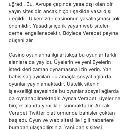
uğradı. Bu, Avrupa çapında yasa dışı olan bir
yayın sitesidir, ancak hiçbir şekilde yasa dışı
değildir. Ülkemizde casinonun yasallaşması çok
önemlidir. Yasadışı içerik yayan web siteleri
derhal engellenecektir. Böylece Verabet payına
düşeni alır.
Casino oyunlarına ilgi arttıkça bu oyunlar farklı
alanlara da yayıldı. Üyelerin ve yeni üyelerin
istedikleri zaman oynamasına izin verin. Yani
bahis sağlayıcıları bu amaçla sosyal ağlarda
oyunlar yayınlamaktadır. Üstelik sitenin
işlevselliği sayesinde bu oyunlar sosyal ağlarda
da oynanabilmektedir. Ayrıca Verabet, üyelerine
birçok alanda yenilikler sunmaktadır. Ancak
Verabet Twitter platformunda bahisler çoktan
başladı. Oyun ve web sitesi ile ilgili haberlere
buradan ulaşabilirsiniz. Yani bahis sitesi