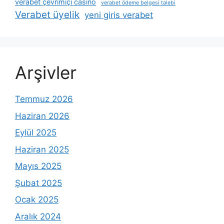
verabet çevrimiçi casino
verabet ödeme belgesi talebi
Verabet üyelik
yeni giris verabet
Arşivler
Temmuz 2026
Haziran 2026
Eylül 2025
Haziran 2025
Mayıs 2025
Şubat 2025
Ocak 2025
Aralık 2024