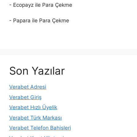
- Ecopayz ile Para Çekme
- Papara ile Para Çekme
Son Yazılar
Verabet Adresi
Verabet Giriş
Verabet Hızlı Üyelik
Verabet Türk Markası
Verabet Telefon Bahisleri