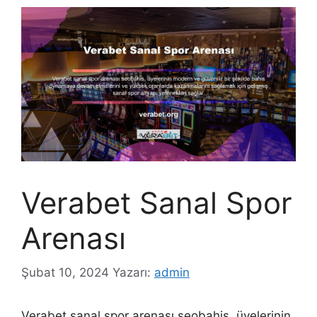
Verabet Sanal Spor
Arenası
Şubat 10, 2024
Yazarı:
admin
Verabet sanal spor arenası seobahis, üyelerinin