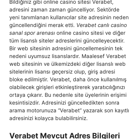
Bildiğiniz gibi online casino sitesi Verabet,
adresini zaman zaman güncelliyor. Sektörde
yeni tanımlanan kullanıcılar site adresinin neden
güncellendiğini merak etti.
Verabet canlı casino
sanal spor arenası
online casino sitesi ve diğer
tüm lisanslı siteler adreslerini güncelleyecektir.
Bir web sitesinin adresini güncellemesinin tek
nedeni uyumsuz lisanslardır. Maalesef Verabet
web sitesinin ve ülkemizdeki diğer lisanslı web
sitelerinin lisansı geçersiz olup, giriş adresi
bloke edilmiştir. Verabet, daha önce kullanılmış
olabilecek girişleri etkinleştirerek yaratıcılığınızı
ortaya çıkarır. Bu nedenle site üyelerinin erişimi
kesintisizdir. Adresinizi güncelledikten sonra
arama motorunuza “Verabet” yazarak son kayıtlı
adresinizi kolayca bulabilirsiniz.
Verabet Mevcut Adres Bilgileri