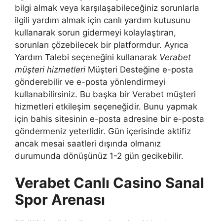
bilgi almak veya karşılaşabileceğiniz sorunlarla
ilgili yardım almak için canlı yardım kutusunu
kullanarak sorun gidermeyi kolaylaştıran,
sorunları çözebilecek bir platformdur. Ayrıca
Yardım Talebi seçeneğini kullanarak
Verabet
müşteri hizmetleri
Müşteri Desteğine e-posta
gönderebilir ve e-posta yönlendirmeyi
kullanabilirsiniz. Bu başka bir Verabet müşteri
hizmetleri etkileşim seçeneğidir. Bunu yapmak
için bahis sitesinin e-posta adresine bir e-posta
göndermeniz yeterlidir. Gün içerisinde aktifiz
ancak mesai saatleri dışında olmanız
durumunda dönüşünüz 1-2 gün gecikebilir.
Verabet Canlı Casino Sanal
Spor Arenası