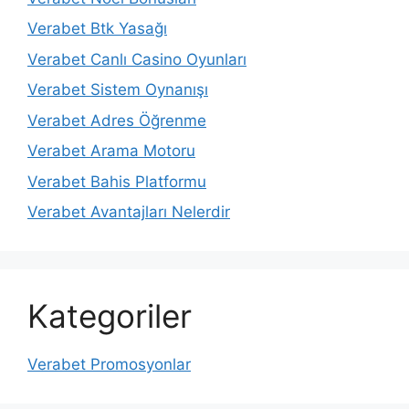
Verabet Btk Yasağı
Verabet Canlı Casino Oyunları
Verabet Sistem Oynanışı
Verabet Adres Öğrenme
Verabet Arama Motoru
Verabet Bahis Platformu
Verabet Avantajları Nelerdir
Kategoriler
Verabet Promosyonlar