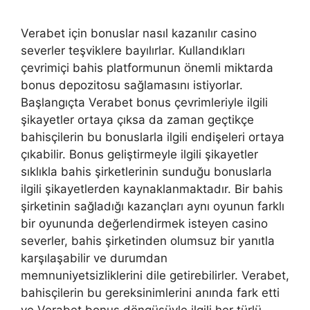
Verabet için bonuslar nasıl kazanılır casino
severler teşviklere bayılırlar. Kullandıkları
çevrimiçi bahis platformunun önemli miktarda
bonus depozitosu sağlamasını istiyorlar.
Başlangıçta Verabet bonus çevrimleriyle ilgili
şikayetler ortaya çıksa da zaman geçtikçe
bahisçilerin bu bonuslarla ilgili endişeleri ortaya
çıkabilir. Bonus geliştirmeyle ilgili şikayetler
sıklıkla bahis şirketlerinin sunduğu bonuslarla
ilgili şikayetlerden kaynaklanmaktadır. Bir bahis
şirketinin sağladığı kazançları aynı oyunun farklı
bir oyununda değerlendirmek isteyen casino
severler, bahis şirketinden olumsuz bir yanıtla
karşılaşabilir ve durumdan
memnuniyetsizliklerini dile getirebilirler. Verabet,
bahisçilerin bu gereksinimlerini anında fark etti