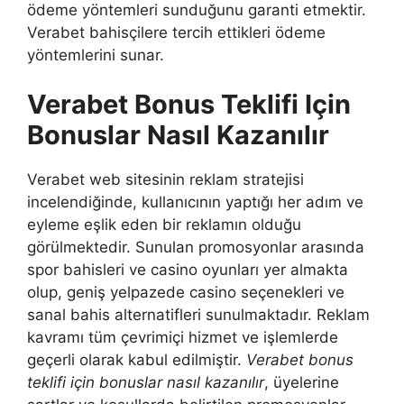
ödeme yöntemleri sunduğunu garanti etmektir.
Verabet bahisçilere tercih ettikleri ödeme
yöntemlerini sunar.
Verabet Bonus Teklifi Için
Bonuslar Nasıl Kazanılır
Verabet web sitesinin reklam stratejisi
incelendiğinde, kullanıcının yaptığı her adım ve
eyleme eşlik eden bir reklamın olduğu
görülmektedir. Sunulan promosyonlar arasında
spor bahisleri ve casino oyunları yer almakta
olup, geniş yelpazede casino seçenekleri ve
sanal bahis alternatifleri sunulmaktadır. Reklam
kavramı tüm çevrimiçi hizmet ve işlemlerde
geçerli olarak kabul edilmiştir.
Verabet bonus
teklifi için bonuslar nasıl kazanılır
, üyelerine