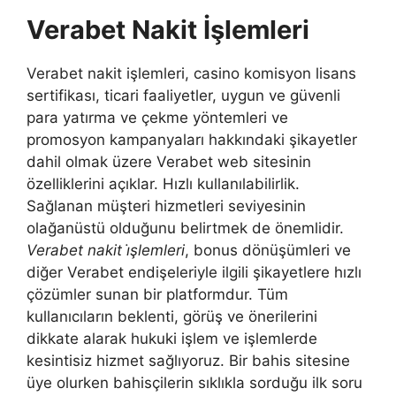
Verabet Nakit İşlemleri
Verabet nakit işlemleri, casino komisyon lisans
sertifikası, ticari faaliyetler, uygun ve güvenli
para yatırma ve çekme yöntemleri ve
promosyon kampanyaları hakkındaki şikayetler
dahil olmak üzere Verabet web sitesinin
özelliklerini açıklar. Hızlı kullanılabilirlik.
Sağlanan müşteri hizmetleri seviyesinin
olağanüstü olduğunu belirtmek de önemlidir.
Verabet nakit i̇şlemleri
, bonus dönüşümleri ve
diğer Verabet endişeleriyle ilgili şikayetlere hızlı
çözümler sunan bir platformdur. Tüm
kullanıcıların beklenti, görüş ve önerilerini
dikkate alarak hukuki işlem ve işlemlerde
kesintisiz hizmet sağlıyoruz. Bir bahis sitesine
üye olurken bahisçilerin sıklıkla sorduğu ilk soru