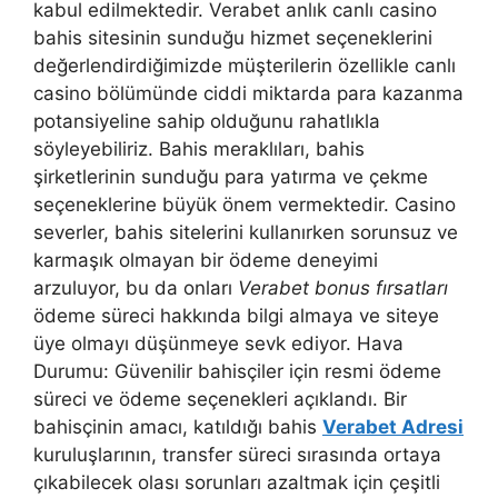
kabul edilmektedir. Verabet anlık canlı casino
bahis sitesinin sunduğu hizmet seçeneklerini
değerlendirdiğimizde müşterilerin özellikle canlı
casino bölümünde ciddi miktarda para kazanma
potansiyeline sahip olduğunu rahatlıkla
söyleyebiliriz. Bahis meraklıları, bahis
şirketlerinin sunduğu para yatırma ve çekme
seçeneklerine büyük önem vermektedir. Casino
severler, bahis sitelerini kullanırken sorunsuz ve
karmaşık olmayan bir ödeme deneyimi
arzuluyor, bu da onları
Verabet bonus fırsatları
ödeme süreci hakkında bilgi almaya ve siteye
üye olmayı düşünmeye sevk ediyor. Hava
Durumu: Güvenilir bahisçiler için resmi ödeme
süreci ve ödeme seçenekleri açıklandı. Bir
bahisçinin amacı, katıldığı bahis
Verabet Adresi
kuruluşlarının, transfer süreci sırasında ortaya
çıkabilecek olası sorunları azaltmak için çeşitli