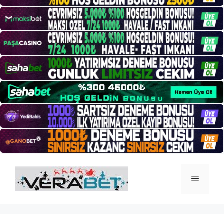
İçeriğe
atla
Menü