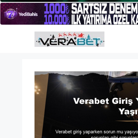
İçeriğe
atla