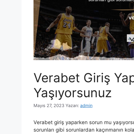
Verabet Giriş Y
Yaşıyorsunuz
Mayıs 27, 2023
Yazarı:
admin
Verabet giriş yaparken sorun mu yaşıyor
sorunları gibi sorunlardan kaçınmanın kol