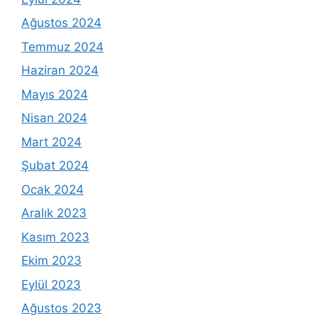
Ağustos 2024
Temmuz 2024
Haziran 2024
Mayıs 2024
Nisan 2024
Mart 2024
Şubat 2024
Ocak 2024
Aralık 2023
Kasım 2023
Ekim 2023
Eylül 2023
Ağustos 2023