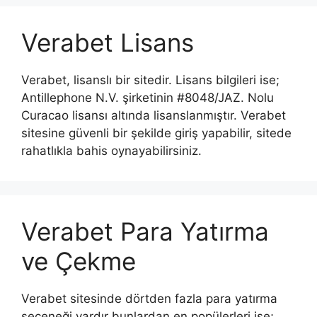
Verabet Lisans
Verabet, lisanslı bir sitedir. Lisans bilgileri ise;
Antillephone N.V. şirketinin #8048/JAZ. Nolu
Curacao lisansı altında lisanslanmıştır. Verabet
sitesine güvenli bir şekilde giriş yapabilir, sitede
rahatlıkla bahis oynayabilirsiniz.
Verabet Para Yatırma
ve Çekme
Verabet sitesinde dörtden fazla para yatırma
seçeneği vardır bunlardan en popülerleri ise;