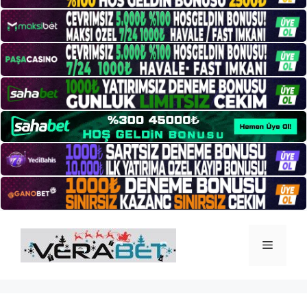
İçeriğe
atla
Menü