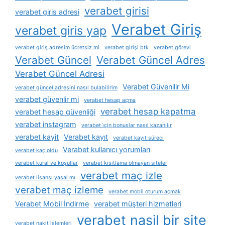
verabet girisi
verabet giris adresi
Verabet Giriş
verabet giris yap
verabet giriş adresim ücretsiz mi
verabet girişi btk
verabet görevi
Verabet Güncel
Verabet Güncel Adres
Verabet Güncel Adresi
Verabet Güvenilir Mi
verabet güncel adresini nasıl bulabilirim
verabet güvenlir mi
verabet hesap açma
verabet hesap kapatma
verabet hesap güvenliği
verabet instagram
verabet i̇çin bonuslar nasıl kazanılır
verabet kayit
Verabet kayıt
verabet kayıt süreci
Verabet kullanıcı yorumları
verabet kaç oldu
verabet kural ve koşullar
verabet kısıtlama olmayan siteler
verabet maç izle
verabet lisansı yasal mı
verabet maç izleme
verabet mobil oturum açmak
Verabet Mobil İndirme
verabet müşteri hizmetleri
verabet nasil bir site
verabet nakit i̇şlemleri