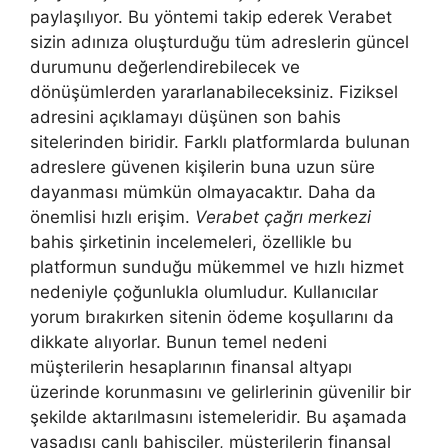
paylaşılıyor. Bu yöntemi takip ederek Verabet
sizin adınıza oluşturduğu tüm adreslerin güncel
durumunu değerlendirebilecek ve
dönüşümlerden yararlanabileceksiniz. Fiziksel
adresini açıklamayı düşünen son bahis
sitelerinden biridir. Farklı platformlarda bulunan
adreslere güvenen kişilerin buna uzun süre
dayanması mümkün olmayacaktır. Daha da
önemlisi hızlı erişim.
Verabet çağrı merkezi
bahis şirketinin incelemeleri, özellikle bu
platformun sunduğu mükemmel ve hızlı hizmet
nedeniyle çoğunlukla olumludur. Kullanıcılar
yorum bırakırken sitenin ödeme koşullarını da
dikkate alıyorlar. Bunun temel nedeni
müşterilerin hesaplarının finansal altyapı
üzerinde korunmasını ve gelirlerinin güvenilir bir
şekilde aktarılmasını istemeleridir. Bu aşamada
yasadışı canlı bahisçiler, müşterilerin finansal