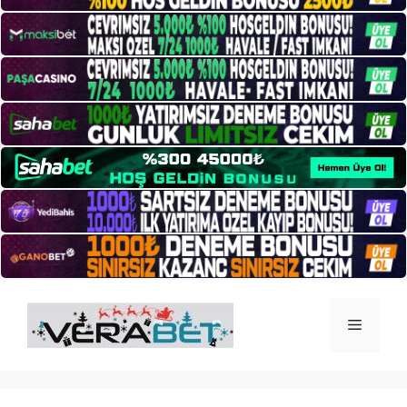
İçeriğe
atla
Menü