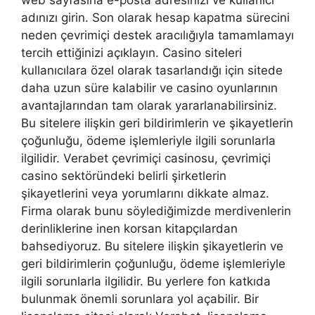
web sayfasına e-posta adresinizi ve kullanıcı
adınızı girin. Son olarak hesap kapatma sürecini
neden çevrimiçi destek aracılığıyla tamamlamayı
tercih ettiğinizi açıklayın. Casino siteleri
kullanıcılara özel olarak tasarlandığı için sitede
daha uzun süre kalabilir ve casino oyunlarının
avantajlarından tam olarak yararlanabilirsiniz.
Bu sitelere ilişkin geri bildirimlerin ve şikayetlerin
çoğunluğu, ödeme işlemleriyle ilgili sorunlarla
ilgilidir. Verabet çevrimiçi casinosu, çevrimiçi
casino sektöründeki belirli şirketlerin
şikayetlerini veya yorumlarını dikkate almaz.
Firma olarak bunu söylediğimizde merdivenlerin
derinliklerine inen korsan kitapçılardan
bahsediyoruz. Bu sitelere ilişkin şikayetlerin ve
geri bildirimlerin çoğunluğu, ödeme işlemleriyle
ilgili sorunlarla ilgilidir. Bu yerlere fon katkıda
bulunmak önemli sorunlara yol açabilir. Bir