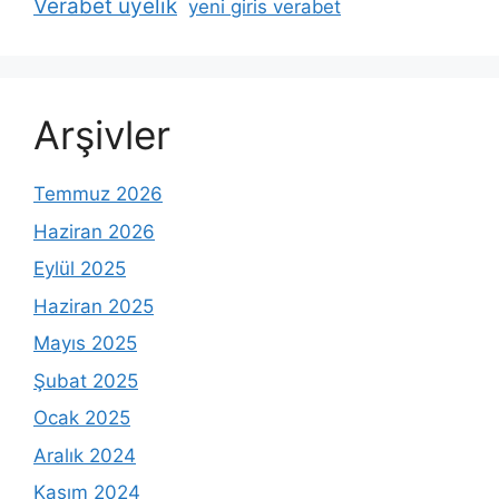
Verabet üyelik
yeni giris verabet
Arşivler
Temmuz 2026
Haziran 2026
Eylül 2025
Haziran 2025
Mayıs 2025
Şubat 2025
Ocak 2025
Aralık 2024
Kasım 2024