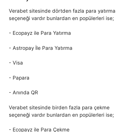
Verabet sitesinde dörtden fazla para yatırma
seçeneği vardır bunlardan en popülerleri ise;
- Ecopayz ile Para Yatırma
- Astropay İle Para Yatırma
- Visa
- Papara
- Anında QR
Verabet sitesinde birden fazla para çekme
seçeneği vardır bunlardan en popülerleri ise;
- Ecopayz ile Para Çekme