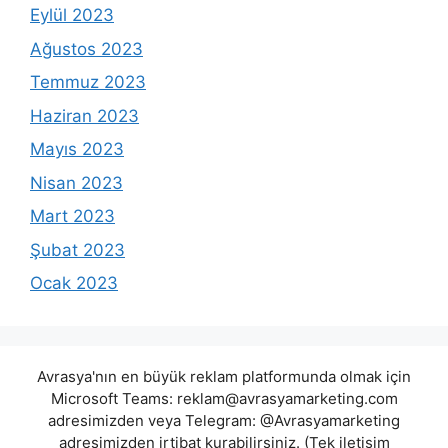
Eylül 2023
Ağustos 2023
Temmuz 2023
Haziran 2023
Mayıs 2023
Nisan 2023
Mart 2023
Şubat 2023
Ocak 2023
Avrasya'nın en büyük reklam platformunda olmak için
Microsoft Teams:
reklam@avrasyamarketing.com
adresimizden veya Telegram: @Avrasyamarketing
adresimizden irtibat kurabilirsiniz. (Tek iletişim