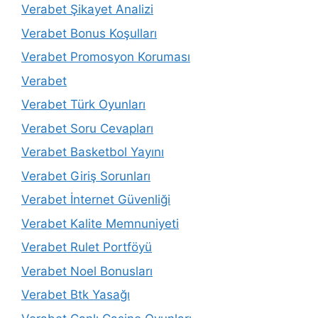
Verabet Şikayet Analizi
Verabet Bonus Koşulları
Verabet Promosyon Koruması
Verabet
Verabet Türk Oyunları
Verabet Soru Cevapları
Verabet Basketbol Yayını
Verabet Giriş Sorunları
Verabet İnternet Güvenliği
Verabet Kalite Memnuniyeti
Verabet Rulet Portföyü
Verabet Noel Bonusları
Verabet Btk Yasağı