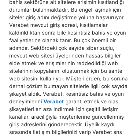
bahis sektörüne ait sitelere erişimin kısıtlandığı
durumlar bulunmaktadır. Bu engeli aşmak için
siteler giriş adını değiştirme yoluna başvuruyor.
Verabet mevcut giriş adresi, kısıtlamalar
kaldırıldıktan sonra bile kesintisiz bahis ve oyun
faaliyetlerine olanak tanır. Bu çok önemli bir
adımdır. Sektördeki çok sayıda siber suçlu,
mevcut web sitesi üyelerinden hassas bilgiler
elde etmek ve erişimlerinin reddedildiği web
sitelerinin kopyalarını oluşturmak için bu sahte
web sitesini kullanıyor. Müşterilerden, bu soruna
derhal çözüm bulmayan sitelerle ilgili çok sayıda
şikayet aldık. Verabet, kesintisiz bahis ve oyun
deneyimlerini
Verabet
garanti etmek ve olası
şikayetleri en aza indirmek için çeşitli iletişim
kanalları aracılığıyla müşterilerine güncellenmiş
giriş adreslerini gönderecektir. Üyelik kaydı
sırasında iletişim bilgilerinizi verip Verabet sns