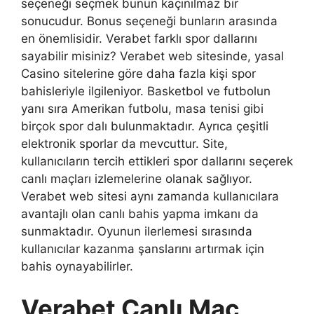
seçeneği seçmek bunun kaçınılmaz bir
sonucudur. Bonus seçeneği bunların arasında
en önemlisidir. Verabet farklı spor dallarını
sayabilir misiniz? Verabet web sitesinde, yasal
Casino sitelerine göre daha fazla kişi spor
bahisleriyle ilgileniyor. Basketbol ve futbolun
yanı sıra Amerikan futbolu, masa tenisi gibi
birçok spor dalı bulunmaktadır. Ayrıca çeşitli
elektronik sporlar da mevcuttur. Site,
kullanıcıların tercih ettikleri spor dallarını seçerek
canlı maçları izlemelerine olanak sağlıyor.
Verabet web sitesi aynı zamanda kullanıcılara
avantajlı olan canlı bahis yapma imkanı da
sunmaktadır. Oyunun ilerlemesi sırasında
kullanıcılar kazanma şanslarını artırmak için
bahis oynayabilirler.
Verabet Canlı Maç