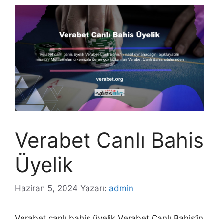
Verabet Canlı Bahis
Üyelik
Haziran 5, 2024
Yazarı:
admin
Verabet canlı bahis üyelik Verabet Canlı Bahis’in