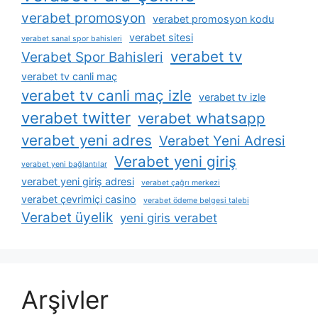
verabet promosyon
verabet promosyon kodu
verabet sitesi
verabet sanal spor bahisleri
verabet tv
Verabet Spor Bahisleri
verabet tv canli maç
verabet tv canli maç izle
verabet tv izle
verabet twitter
verabet whatsapp
verabet yeni adres
Verabet Yeni Adresi
Verabet yeni giriş
verabet yeni bağlantılar
verabet yeni giriş adresi
verabet çağrı merkezi
verabet çevrimiçi casino
verabet ödeme belgesi talebi
Verabet üyelik
yeni giris verabet
Arşivler