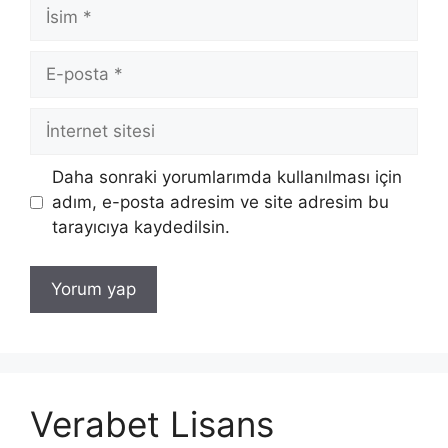
İsim
E-
posta
İnternet
sitesi
Daha sonraki yorumlarımda kullanılması için
adım, e-posta adresim ve site adresim bu
tarayıcıya kaydedilsin.
Verabet Lisans