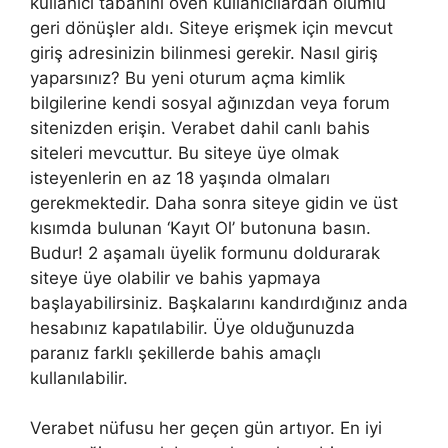
kullanıcı tabanını öven kullanıcılardan olumlu
geri dönüşler aldı. Siteye erişmek için mevcut
giriş adresinizin bilinmesi gerekir. Nasıl giriş
yaparsınız? Bu yeni oturum açma kimlik
bilgilerine kendi sosyal ağınızdan veya forum
sitenizden erişin. Verabet dahil canlı bahis
siteleri mevcuttur. Bu siteye üye olmak
isteyenlerin en az 18 yaşında olmaları
gerekmektedir. Daha sonra siteye gidin ve üst
kısımda bulunan ‘Kayıt Ol’ butonuna basın.
Budur! 2 aşamalı üyelik formunu doldurarak
siteye üye olabilir ve bahis yapmaya
başlayabilirsiniz. Başkalarını kandırdığınız anda
hesabınız kapatılabilir. Üye olduğunuzda
paranız farklı şekillerde bahis amaçlı
kullanılabilir.
Verabet nüfusu her geçen gün artıyor. En iyi