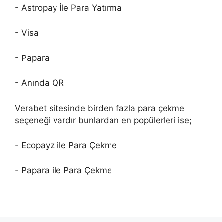
- Astropay İle Para Yatırma
- Visa
- Papara
- Anında QR
Verabet sitesinde birden fazla para çekme
seçeneği vardır bunlardan en popülerleri ise;
- Ecopayz ile Para Çekme
- Papara ile Para Çekme