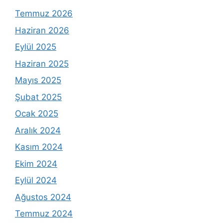
Temmuz 2026
Haziran 2026
Eylül 2025
Haziran 2025
Mayıs 2025
Şubat 2025
Ocak 2025
Aralık 2024
Kasım 2024
Ekim 2024
Eylül 2024
Ağustos 2024
Temmuz 2024