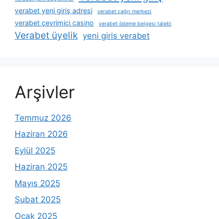
verabet yeni giriş adresi
verabet çağrı merkezi
verabet çevrimiçi casino
verabet ödeme belgesi talebi
Verabet üyelik
yeni giris verabet
Arşivler
Temmuz 2026
Haziran 2026
Eylül 2025
Haziran 2025
Mayıs 2025
Şubat 2025
Ocak 2025