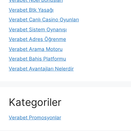
Verabet Noel Bonusları
Verabet Btk Yasağı
Verabet Canlı Casino Oyunları
Verabet Sistem Oynanışı
Verabet Adres Öğrenme
Verabet Arama Motoru
Verabet Bahis Platformu
Verabet Avantajları Nelerdir
Kategoriler
Verabet Promosyonlar