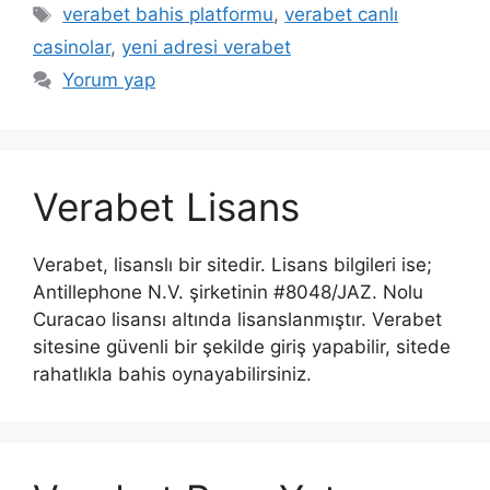
Etiketler
verabet bahis platformu
,
verabet canlı
casinolar
,
yeni adresi verabet
Yorum yap
Verabet Lisans
Verabet, lisanslı bir sitedir. Lisans bilgileri ise;
Antillephone N.V. şirketinin #8048/JAZ. Nolu
Curacao lisansı altında lisanslanmıştır. Verabet
sitesine güvenli bir şekilde giriş yapabilir, sitede
rahatlıkla bahis oynayabilirsiniz.