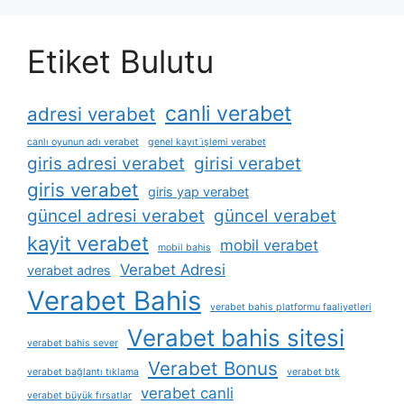
Etiket Bulutu
canli verabet
adresi verabet
canlı oyunun adı verabet
genel kayıt i̇şlemi verabet
giris adresi verabet
girisi verabet
giris verabet
giris yap verabet
güncel adresi verabet
güncel verabet
kayit verabet
mobil verabet
mobil bahis
Verabet Adresi
verabet adres
Verabet Bahis
verabet bahis platformu faaliyetleri
Verabet bahis sitesi
verabet bahis sever
Verabet Bonus
verabet bağlantı tıklama
verabet btk
verabet canli
verabet büyük fırsatlar