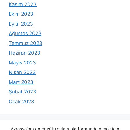
Kasım 2023
Ekim 2023
Eylül 2023
Ağustos 2023
Temmuz 2023
Haziran 2023
Mayıs 2023
Nisan 2023
Mart 2023
Şubat 2023
Ocak 2023
Avrasya'nın en büyük reklam platformunda olmak için