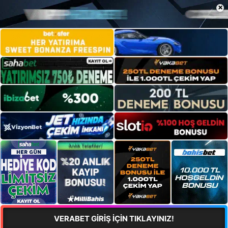
×
VERABET GİRİŞ İÇİN TIKLAYINIZ!