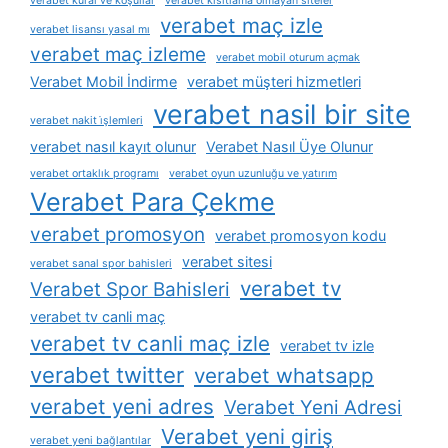
verabet kural ve koşullar
verabet kısıtlama olmayan siteler
verabet maç izle
verabet lisansı yasal mı
verabet maç izleme
verabet mobil oturum açmak
Verabet Mobil İndirme
verabet müşteri hizmetleri
verabet nasil bir site
verabet nakit i̇şlemleri
verabet nasıl kayıt olunur
Verabet Nasıl Üye Olunur
verabet ortaklık programı
verabet oyun uzunluğu ve yatırım
Verabet Para Çekme
verabet promosyon
verabet promosyon kodu
verabet sitesi
verabet sanal spor bahisleri
verabet tv
Verabet Spor Bahisleri
verabet tv canli maç
verabet tv canli maç izle
verabet tv izle
verabet twitter
verabet whatsapp
verabet yeni adres
Verabet Yeni Adresi
Verabet yeni giriş
verabet yeni bağlantılar