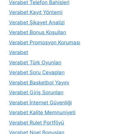
Verabet Telefon Bahisleri
Verabet Kayıt Yöntemi
Verabet Şikayet Analizi
Verabet Bonus Koşulları
Verabet Promosyon Koruması
Verabet
Verabet Türk Oyunları
Verabet Soru Cevapları
Verabet Basketbol Yayını
Verabet Giriş Sorunları
Verabet İnternet Güvenliği
Verabet Kalite Memnuniyeti
Verabet Rulet Portföyü
Verabet Noel Bonusları