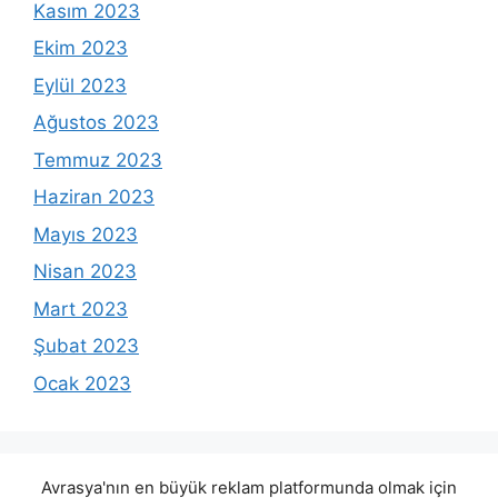
Kasım 2023
Ekim 2023
Eylül 2023
Ağustos 2023
Temmuz 2023
Haziran 2023
Mayıs 2023
Nisan 2023
Mart 2023
Şubat 2023
Ocak 2023
Avrasya'nın en büyük reklam platformunda olmak için