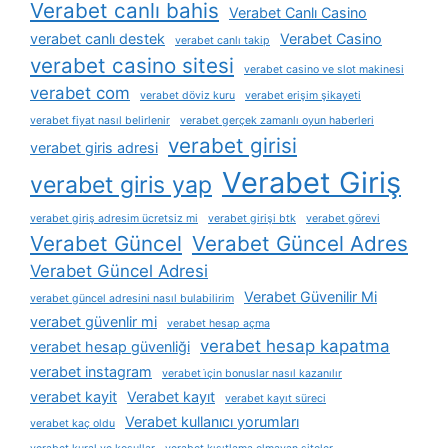
Verabet canlı bahis
Verabet Canlı Casino
verabet canlı destek
Verabet Casino
verabet canlı takip
verabet casino sitesi
verabet casino ve slot makinesi
verabet com
verabet döviz kuru
verabet erişim şikayeti
verabet fiyat nasıl belirlenir
verabet gerçek zamanlı oyun haberleri
verabet girisi
verabet giris adresi
Verabet Giriş
verabet giris yap
verabet giriş adresim ücretsiz mi
verabet girişi btk
verabet görevi
Verabet Güncel
Verabet Güncel Adres
Verabet Güncel Adresi
Verabet Güvenilir Mi
verabet güncel adresini nasıl bulabilirim
verabet güvenlir mi
verabet hesap açma
verabet hesap kapatma
verabet hesap güvenliği
verabet instagram
verabet i̇çin bonuslar nasıl kazanılır
verabet kayit
Verabet kayıt
verabet kayıt süreci
Verabet kullanıcı yorumları
verabet kaç oldu