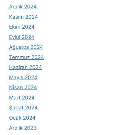
Aralık 2024
Kasım 2024
Ekim 2024
Eylül 2024
Ağustos 2024
Temmuz 2024
Haziran 2024
Mayıs 2024
Nisan 2024
Mart 2024
Şubat 2024
Ocak 2024
Aralık 2023