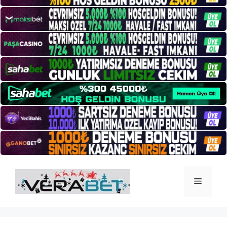
İçeriğe
atla
Menü