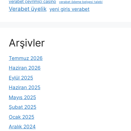
verabet çevrimiçi casino
verabet ödeme belgesi talebi
Verabet üyelik
yeni giris verabet
Arşivler
Temmuz 2026
Haziran 2026
Eylül 2025
Haziran 2025
Mayıs 2025
Şubat 2025
Ocak 2025
Aralık 2024