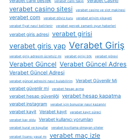
verabet canlı destek
Verabet Casino
verabet canlı takip
verabet casino sitesi
verabet casino ve slot makinesi
verabet com
verabet döviz kuru
verabet erişim şikayeti
verabet fiyat nasıl belirlenir
verabet gerçek zamanlı oyun haberleri
verabet girisi
verabet giris adresi
Verabet Giriş
verabet giris yap
verabet giriş adresim ücretsiz mi
verabet girişi btk
verabet görevi
Verabet Güncel
Verabet Güncel Adres
Verabet Güncel Adresi
Verabet Güvenilir Mi
verabet güncel adresini nasıl bulabilirim
verabet güvenlir mi
verabet hesap açma
verabet hesap kapatma
verabet hesap güvenliği
verabet instagram
verabet i̇çin bonuslar nasıl kazanılır
verabet kayit
Verabet kayıt
verabet kayıt süreci
Verabet kullanıcı yorumları
verabet kaç oldu
verabet kural ve koşullar
verabet kısıtlama olmayan siteler
verabet maç izle
verabet lisansı yasal mı