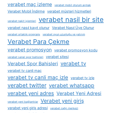
verabet maç izleme
verabet mobil oturum açmak
Verabet Mobil İndirme
verabet müşteri hizmetleri
verabet nasil bir site
verabet nakit i̇şlemleri
verabet nasıl kayıt olunur
Verabet Nasıl Üye Olunur
verabet ortaklık programı
verabet oyun uzunluğu ve yatırım
Verabet Para Çekme
verabet promosyon
verabet promosyon kodu
verabet sitesi
verabet sanal spor bahisleri
verabet tv
Verabet Spor Bahisleri
verabet tv canli maç
verabet tv canli maç izle
verabet tv izle
verabet twitter
verabet whatsapp
verabet yeni adres
Verabet Yeni Adresi
Verabet yeni giriş
verabet yeni bağlantılar
verabet yeni giriş adresi
verabet çağrı merkezi