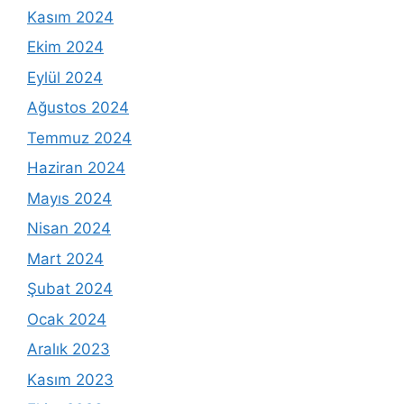
Kasım 2024
Ekim 2024
Eylül 2024
Ağustos 2024
Temmuz 2024
Haziran 2024
Mayıs 2024
Nisan 2024
Mart 2024
Şubat 2024
Ocak 2024
Aralık 2023
Kasım 2023