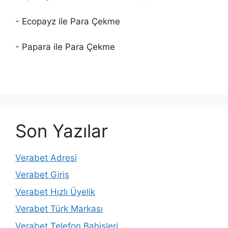
- Ecopayz ile Para Çekme
- Papara ile Para Çekme
Son Yazılar
Verabet Adresi
Verabet Giriş
Verabet Hızlı Üyelik
Verabet Türk Markası
Verabet Telefon Bahisleri