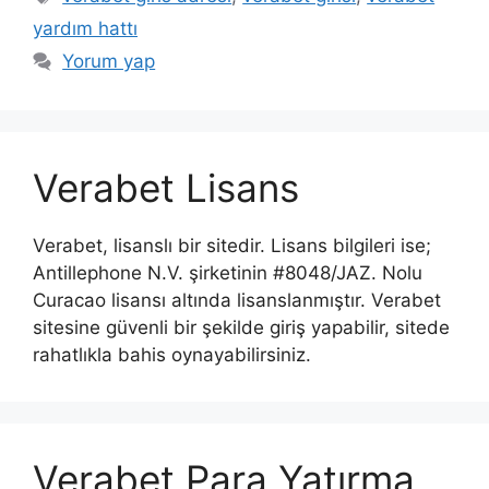
yardım hattı
Yorum yap
Verabet Lisans
Verabet, lisanslı bir sitedir. Lisans bilgileri ise;
Antillephone N.V. şirketinin #8048/JAZ. Nolu
Curacao lisansı altında lisanslanmıştır. Verabet
sitesine güvenli bir şekilde giriş yapabilir, sitede
rahatlıkla bahis oynayabilirsiniz.
Verabet Para Yatırma