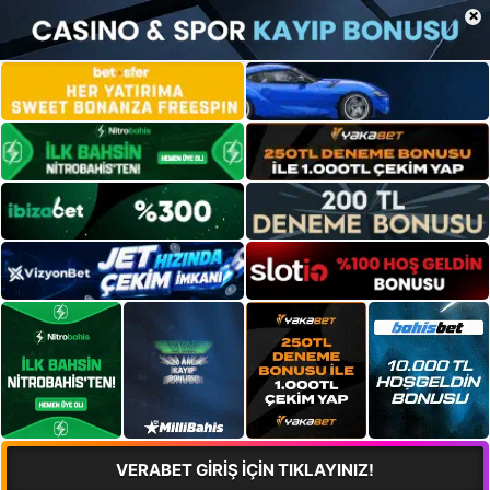
×
VERABET GİRİŞ İÇİN TIKLAYINIZ!