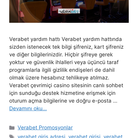
Verabet yardım hattı Verabet yardım hattında
sizden istenecek tek bilgi şifreniz, kart şifreniz
ve diğer bilgilerinizdir. Hiçbir şifreye gerek
yoktur ve güvenlik ihlalleri veya üçüncü taraf
programlarla ilgili gizlilik endişeleri de dahil
olmak üzere hesabınız tehlikeye atılmaz.
Verabet çevrimiçi casino sitesinin canlı sohbet
için sunduğu destek hizmetine erişmek için
oturum açma bilgilerine ve doğru e-posta …
Devamını oku…
Kategoriler
Verabet Promosyonlar
Etiketler
verabet giris adresi
,
verabet girisi
,
verabet