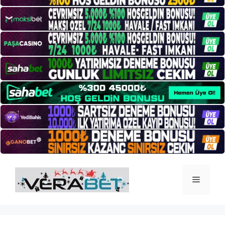
İçeriğe
atla
Menü