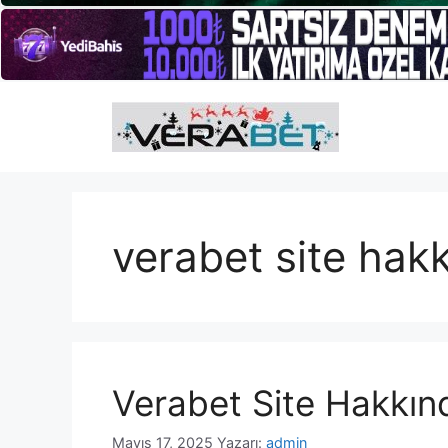
İçeriğe
atla
verabet site hak
Verabet Site Hakkın
Mayıs 17, 2025
Yazarı:
admin