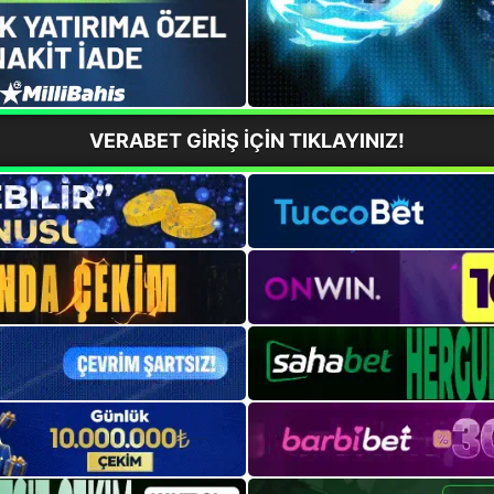
VERABET GİRİŞ İÇİN TIKLAYINIZ!