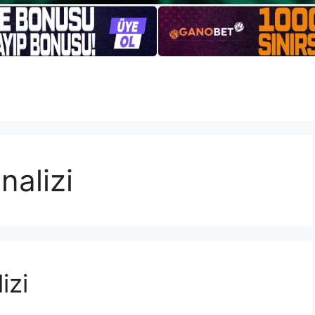
nalizi
izi