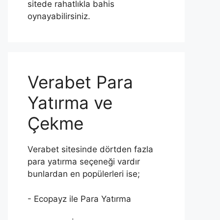
sitede rahatlıkla bahis
oynayabilirsiniz.
Verabet Para
Yatırma ve
Çekme
Verabet sitesinde dörtden fazla
para yatırma seçeneği vardır
bunlardan en popülerleri ise;
- Ecopayz ile Para Yatırma