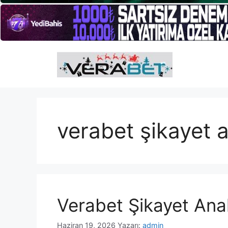
İçeriğe
atla
verabet şikayet a
Verabet Şikayet Anal
Haziran 19, 2026
Yazarı:
admin