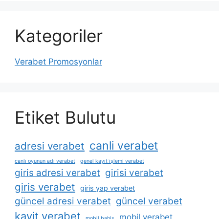
Kategoriler
Verabet Promosyonlar
Etiket Bulutu
canli verabet
adresi verabet
canlı oyunun adı verabet
genel kayıt i̇şlemi verabet
giris adresi verabet
girisi verabet
giris verabet
giris yap verabet
güncel adresi verabet
güncel verabet
kayit verabet
mobil verabet
mobil bahis