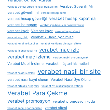
Verabet Güvenilir Mi
verabet güncel adresini nasıl bulabilirim
verabet güvenlir mi
verabet hesap açma
verabet hesap kapatma
verabet hesap güvenliği
verabet instagram
verabet i̇çin bonuslar nasıl kazanılır
verabet kayit
Verabet kayıt
verabet kayıt süreci
Verabet kullanıcı yorumları
verabet kaç oldu
verabet kural ve koşullar
verabet kısıtlama olmayan siteler
verabet maç izle
verabet lisansı yasal mı
verabet maç izleme
verabet mobil oturum açmak
Verabet Mobil İndirme
verabet müşteri hizmetleri
verabet nasil bir site
verabet nakit i̇şlemleri
verabet nasıl kayıt olunur
Verabet Nasıl Üye Olunur
verabet ortaklık programı
verabet oyun uzunluğu ve yatırım
Verabet Para Çekme
verabet promosyon
verabet promosyon kodu
verabet sitesi
verabet sanal spor bahisleri