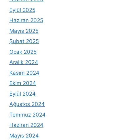
Eylül 2025
Haziran 2025
Mayıs 2025
Şubat 2025
Ocak 2025
Aralık 2024
Kasım 2024
Ekim 2024
Eylül 2024
Ağustos 2024
Temmuz 2024
Haziran 2024
Mayıs 2024