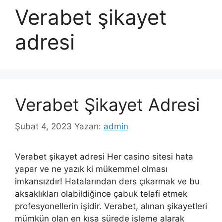
Verabet şikayet
adresi
Verabet Şikayet Adresi
Şubat 4, 2023
Yazarı:
admin
Verabet şikayet adresi Her casino sitesi hata
yapar ve ne yazık ki mükemmel olması
imkansızdır! Hatalarından ders çıkarmak ve bu
aksaklıkları olabildiğince çabuk telafi etmek
profesyonellerin işidir. Verabet, alınan şikayetleri
mümkün olan en kısa sürede işleme alarak