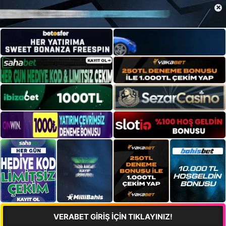
×
VERABET GİRİŞ İÇİN TIKLAYINIZ!