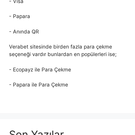
- Visa
- Papara
- Anında QR
Verabet sitesinde birden fazla para çekme
seçeneği vardır bunlardan en popülerleri ise;
- Ecopayz ile Para Çekme
- Papara ile Para Çekme
Son Yazılar