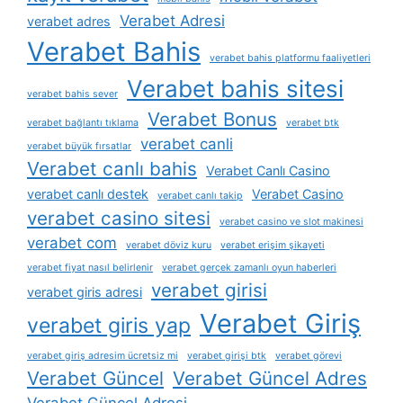
Verabet Adresi
verabet adres
Verabet Bahis
verabet bahis platformu faaliyetleri
Verabet bahis sitesi
verabet bahis sever
Verabet Bonus
verabet bağlantı tıklama
verabet btk
verabet canli
verabet büyük fırsatlar
Verabet canlı bahis
Verabet Canlı Casino
verabet canlı destek
Verabet Casino
verabet canlı takip
verabet casino sitesi
verabet casino ve slot makinesi
verabet com
verabet döviz kuru
verabet erişim şikayeti
verabet fiyat nasıl belirlenir
verabet gerçek zamanlı oyun haberleri
verabet girisi
verabet giris adresi
Verabet Giriş
verabet giris yap
verabet giriş adresim ücretsiz mi
verabet girişi btk
verabet görevi
Verabet Güncel
Verabet Güncel Adres
Verabet Güncel Adresi