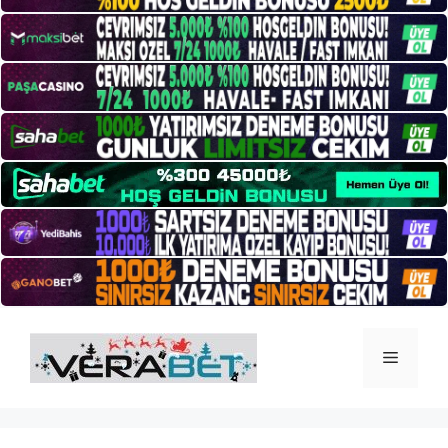
İçeriğe
atla
Menü