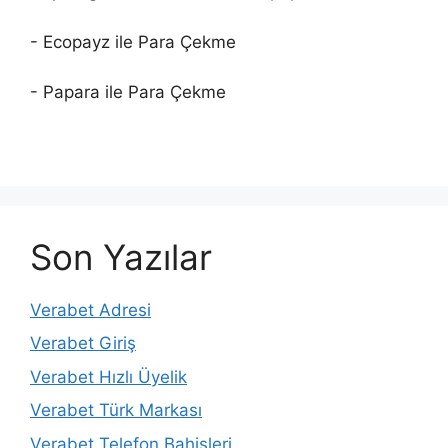
- Ecopayz ile Para Çekme
- Papara ile Para Çekme
Son Yazılar
Verabet Adresi
Verabet Giriş
Verabet Hızlı Üyelik
Verabet Türk Markası
Verabet Telefon Bahisleri