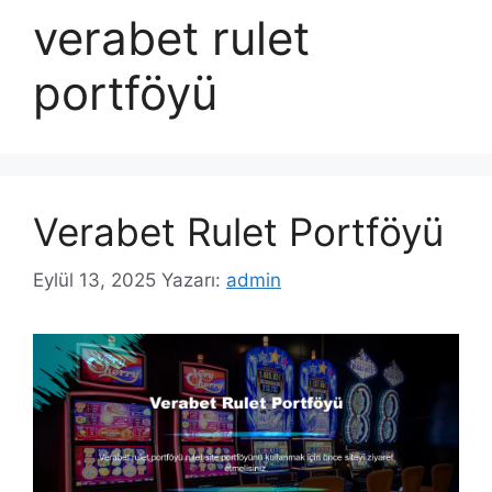
verabet rulet
portföyü
Verabet Rulet Portföyü
Eylül 13, 2025
Yazarı:
admin