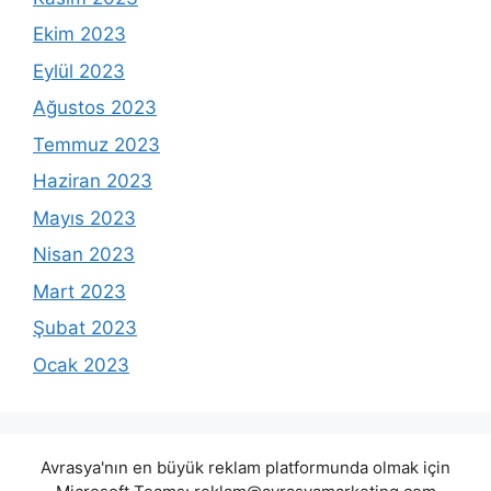
Ekim 2023
Eylül 2023
Ağustos 2023
Temmuz 2023
Haziran 2023
Mayıs 2023
Nisan 2023
Mart 2023
Şubat 2023
Ocak 2023
Avrasya'nın en büyük reklam platformunda olmak için