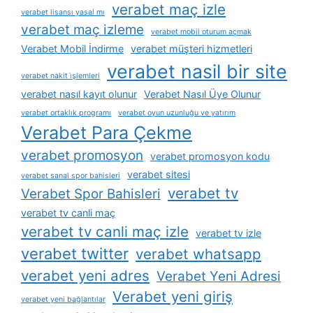
verabet maç izle
verabet lisansı yasal mı
verabet maç izleme
verabet mobil oturum açmak
Verabet Mobil İndirme
verabet müşteri hizmetleri
verabet nasil bir site
verabet nakit i̇şlemleri
verabet nasıl kayıt olunur
Verabet Nasıl Üye Olunur
verabet ortaklık programı
verabet oyun uzunluğu ve yatırım
Verabet Para Çekme
verabet promosyon
verabet promosyon kodu
verabet sitesi
verabet sanal spor bahisleri
verabet tv
Verabet Spor Bahisleri
verabet tv canli maç
verabet tv canli maç izle
verabet tv izle
verabet twitter
verabet whatsapp
verabet yeni adres
Verabet Yeni Adresi
Verabet yeni giriş
verabet yeni bağlantılar