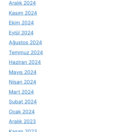
Aralık 2024
Kasım 2024
Ekim 2024
Eylül 2024
Ağustos 2024
Temmuz 2024
Haziran 2024
Mayıs 2024
Nisan 2024
Mart 2024
Şubat 2024
Ocak 2024
Aralık 2023
Kasım 2023