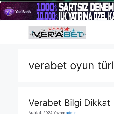
İçeriğe
atla
verabet oyun türl
Verabet Bilgi Dikkat
Aralık 4, 2024
Yazarı:
admin