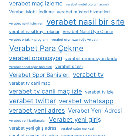
verabet maç izleme
verabet mobil oturum açmak
Verabet Mobil İndirme
verabet müşteri hizmetleri
verabet nasil bir site
verabet nakit i̇şlemleri
verabet nasıl kayıt olunur
Verabet Nasıl Üye Olunur
verabet ortaklık programı
verabet oyun uzunluğu ve yatırım
Verabet Para Çekme
verabet promosyon
verabet promosyon kodu
verabet sitesi
verabet sanal spor bahisleri
verabet tv
Verabet Spor Bahisleri
verabet tv canli maç
verabet tv canli maç izle
verabet tv izle
verabet twitter
verabet whatsapp
verabet yeni adres
Verabet Yeni Adresi
Verabet yeni giriş
verabet yeni bağlantılar
verabet yeni giriş adresi
verabet çağrı merkezi
verabet çevrimiçi casino