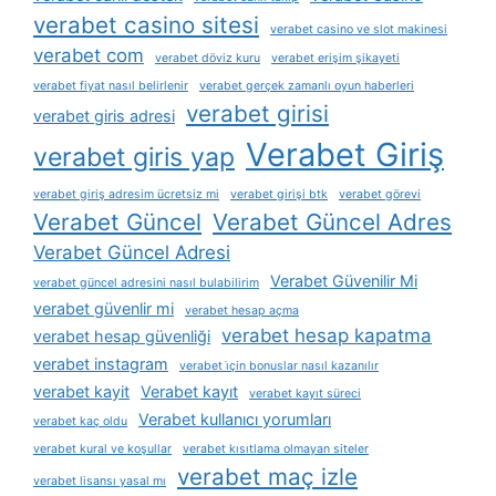
verabet casino sitesi
verabet casino ve slot makinesi
verabet com
verabet döviz kuru
verabet erişim şikayeti
verabet fiyat nasıl belirlenir
verabet gerçek zamanlı oyun haberleri
verabet girisi
verabet giris adresi
Verabet Giriş
verabet giris yap
verabet giriş adresim ücretsiz mi
verabet girişi btk
verabet görevi
Verabet Güncel
Verabet Güncel Adres
Verabet Güncel Adresi
Verabet Güvenilir Mi
verabet güncel adresini nasıl bulabilirim
verabet güvenlir mi
verabet hesap açma
verabet hesap kapatma
verabet hesap güvenliği
verabet instagram
verabet i̇çin bonuslar nasıl kazanılır
verabet kayit
Verabet kayıt
verabet kayıt süreci
Verabet kullanıcı yorumları
verabet kaç oldu
verabet kural ve koşullar
verabet kısıtlama olmayan siteler
verabet maç izle
verabet lisansı yasal mı