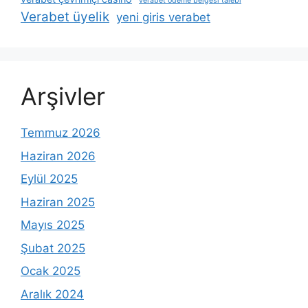
verabet ödeme belgesi talebi
Verabet üyelik
yeni giris verabet
Arşivler
Temmuz 2026
Haziran 2026
Eylül 2025
Haziran 2025
Mayıs 2025
Şubat 2025
Ocak 2025
Aralık 2024