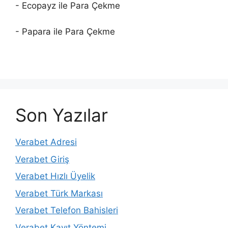
- Ecopayz ile Para Çekme
- Papara ile Para Çekme
Son Yazılar
Verabet Adresi
Verabet Giriş
Verabet Hızlı Üyelik
Verabet Türk Markası
Verabet Telefon Bahisleri
Verabet Kayıt Yöntemi