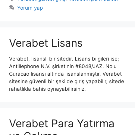
Yorum yap
Verabet Lisans
Verabet, lisanslı bir sitedir. Lisans bilgileri ise;
Antillephone N.V. şirketinin #8048/JAZ. Nolu
Curacao lisansı altında lisanslanmıştır. Verabet
sitesine güvenli bir şekilde giriş yapabilir, sitede
rahatlıkla bahis oynayabilirsiniz.
Verabet Para Yatırma