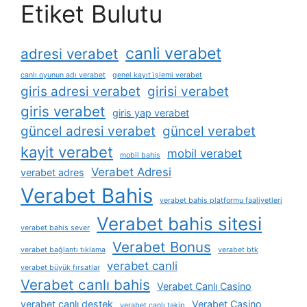
Etiket Bulutu
canli verabet
adresi verabet
canlı oyunun adı verabet
genel kayıt i̇şlemi verabet
giris adresi verabet
girisi verabet
giris verabet
giris yap verabet
güncel adresi verabet
güncel verabet
kayit verabet
mobil verabet
mobil bahis
Verabet Adresi
verabet adres
Verabet Bahis
verabet bahis platformu faaliyetleri
Verabet bahis sitesi
verabet bahis sever
Verabet Bonus
verabet bağlantı tıklama
verabet btk
verabet canli
verabet büyük fırsatlar
Verabet canlı bahis
Verabet Canlı Casino
verabet canlı destek
Verabet Casino
verabet canlı takip