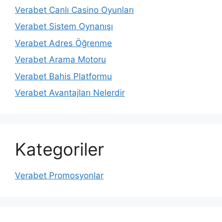
Verabet Canlı Casino Oyunları
Verabet Sistem Oynanışı
Verabet Adres Öğrenme
Verabet Arama Motoru
Verabet Bahis Platformu
Verabet Avantajları Nelerdir
Kategoriler
Verabet Promosyonlar