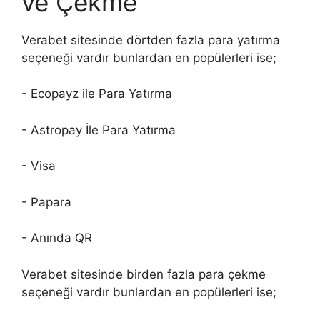
ve Çekme
Verabet sitesinde dörtden fazla para yatırma
seçeneği vardır bunlardan en popülerleri ise;
- Ecopayz ile Para Yatırma
- Astropay İle Para Yatırma
- Visa
- Papara
- Anında QR
Verabet sitesinde birden fazla para çekme
seçeneği vardır bunlardan en popülerleri ise;