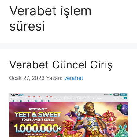
Verabet işlem
süresi
Verabet Güncel Giriş
Ocak 27, 2023
Yazarı:
verabet