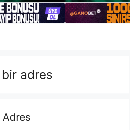
 bir adres
r Adres