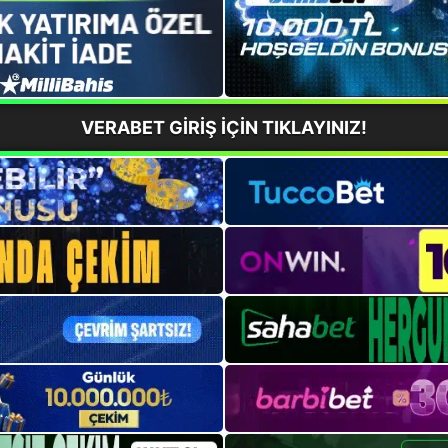
VERABET GİRİŞ İÇİN TIKLAYINIZ!