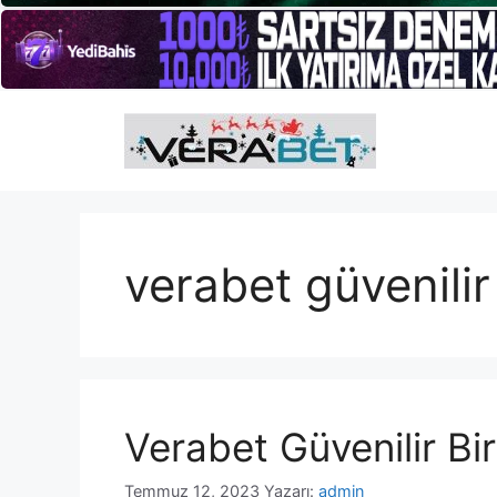
İçeriğe
atla
verabet güvenilir
Verabet Güvenilir Bi
Temmuz 12, 2023
Yazarı:
admin