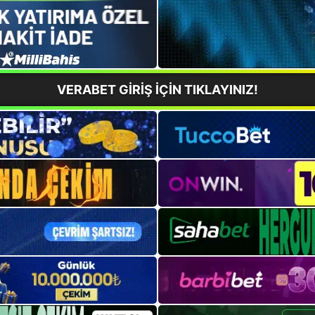
VERABET GİRİŞ İÇİN TIKLAYINIZ!