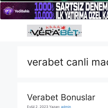
İçeriğe
atla
verabet canli maç
Verabet Bonuslar
Eylül 2, 2023
Yazarı:
admin