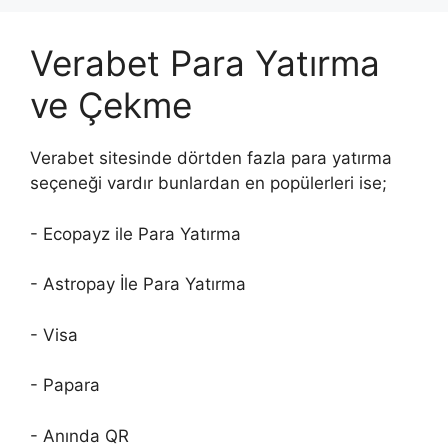
Verabet Para Yatırma
ve Çekme
Verabet sitesinde dörtden fazla para yatırma
seçeneği vardır bunlardan en popülerleri ise;
- Ecopayz ile Para Yatırma
- Astropay İle Para Yatırma
- Visa
- Papara
- Anında QR