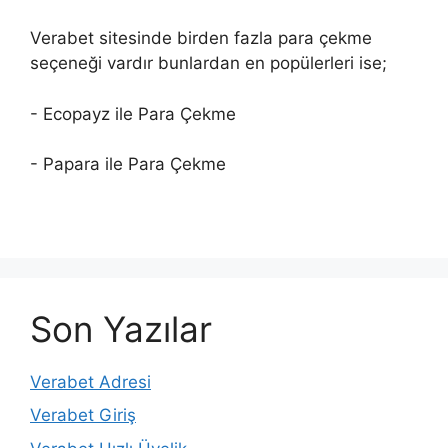
Verabet sitesinde birden fazla para çekme
seçeneği vardır bunlardan en popülerleri ise;
- Ecopayz ile Para Çekme
- Papara ile Para Çekme
Son Yazılar
Verabet Adresi
Verabet Giriş