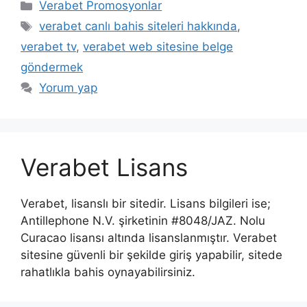
Kategoriler
Verabet Promosyonlar
Etiketler
verabet canlı bahis siteleri hakkında
,
verabet tv
,
verabet web sitesine belge
göndermek
Yorum yap
Verabet Lisans
Verabet, lisanslı bir sitedir. Lisans bilgileri ise;
Antillephone N.V. şirketinin #8048/JAZ. Nolu
Curacao lisansı altında lisanslanmıştır. Verabet
sitesine güvenli bir şekilde giriş yapabilir, sitede
rahatlıkla bahis oynayabilirsiniz.