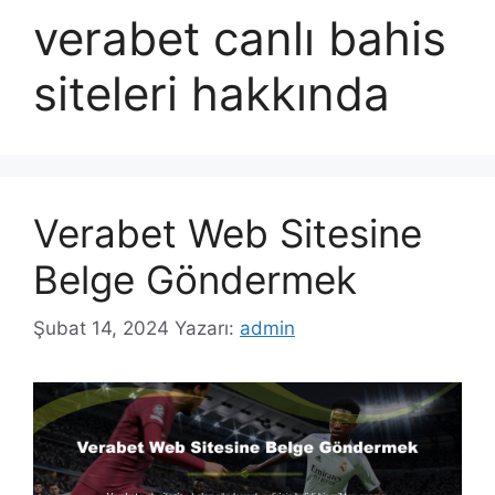
verabet canlı bahis
siteleri hakkında
Verabet Web Sitesine
Belge Göndermek
Şubat 14, 2024
Yazarı:
admin