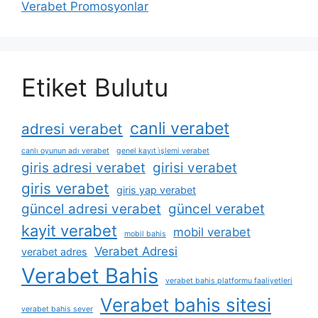
Verabet Promosyonlar
Etiket Bulutu
canli verabet
adresi verabet
canlı oyunun adı verabet
genel kayıt i̇şlemi verabet
giris adresi verabet
girisi verabet
giris verabet
giris yap verabet
güncel adresi verabet
güncel verabet
kayit verabet
mobil verabet
mobil bahis
Verabet Adresi
verabet adres
Verabet Bahis
verabet bahis platformu faaliyetleri
Verabet bahis sitesi
verabet bahis sever