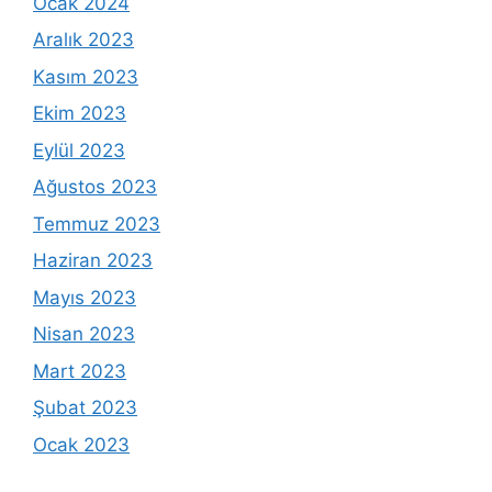
Ocak 2024
Aralık 2023
Kasım 2023
Ekim 2023
Eylül 2023
Ağustos 2023
Temmuz 2023
Haziran 2023
Mayıs 2023
Nisan 2023
Mart 2023
Şubat 2023
Ocak 2023