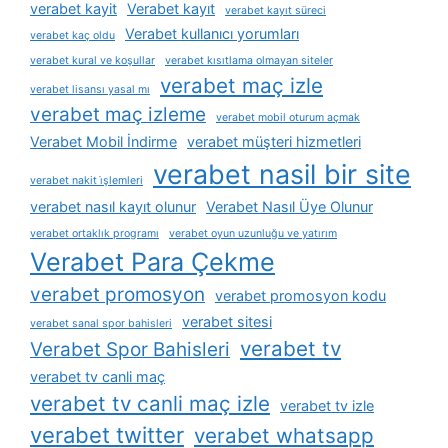
verabet kayit
Verabet kayıt
verabet kayıt süreci
Verabet kullanıcı yorumları
verabet kaç oldu
verabet kural ve koşullar
verabet kısıtlama olmayan siteler
verabet maç izle
verabet lisansı yasal mı
verabet maç izleme
verabet mobil oturum açmak
Verabet Mobil İndirme
verabet müşteri hizmetleri
verabet nasil bir site
verabet nakit i̇şlemleri
verabet nasıl kayıt olunur
Verabet Nasıl Üye Olunur
verabet ortaklık programı
verabet oyun uzunluğu ve yatırım
Verabet Para Çekme
verabet promosyon
verabet promosyon kodu
verabet sitesi
verabet sanal spor bahisleri
verabet tv
Verabet Spor Bahisleri
verabet tv canli maç
verabet tv canli maç izle
verabet tv izle
verabet twitter
verabet whatsapp