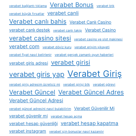
Verabet Bonus
verabet bağlantı tıklama
verabet btk
verabet canli
verabet büyük fırsatlar
Verabet canlı bahis
Verabet Canlı Casino
verabet canlı destek
Verabet Casino
verabet canlı takip
verabet casino sitesi
verabet casino ve slot makinesi
verabet com
verabet döviz kuru
verabet erişim şikayeti
verabet fiyat nasıl belirlenir
verabet gerçek zamanlı oyun haberleri
verabet girisi
verabet giris adresi
Verabet Giriş
verabet giris yap
verabet giriş adresim ücretsiz mi
verabet girişi btk
verabet görevi
Verabet Güncel
Verabet Güncel Adres
Verabet Güncel Adresi
Verabet Güvenilir Mi
verabet güncel adresini nasıl bulabilirim
verabet güvenlir mi
verabet hesap açma
verabet hesap kapatma
verabet hesap güvenliği
verabet instagram
verabet i̇çin bonuslar nasıl kazanılır