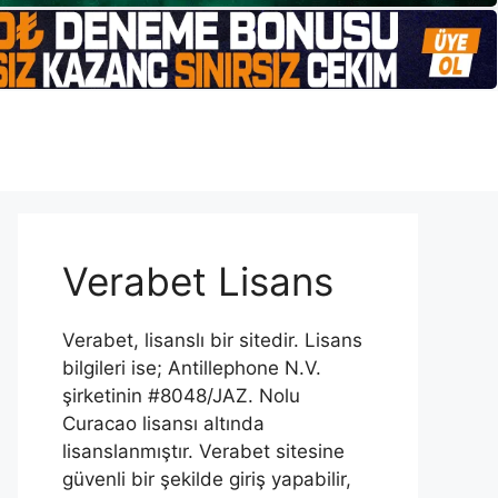
Verabet Lisans
Verabet, lisanslı bir sitedir. Lisans
bilgileri ise; Antillephone N.V.
şirketinin #8048/JAZ. Nolu
Curacao lisansı altında
lisanslanmıştır. Verabet sitesine
güvenli bir şekilde giriş yapabilir,