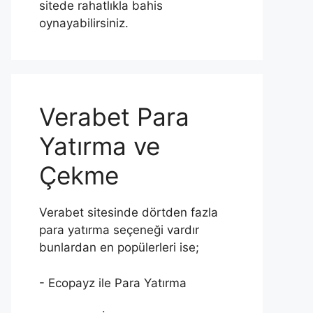
sitede rahatlıkla bahis
oynayabilirsiniz.
Verabet Para
Yatırma ve
Çekme
Verabet sitesinde dörtden fazla
para yatırma seçeneği vardır
bunlardan en popülerleri ise;
- Ecopayz ile Para Yatırma