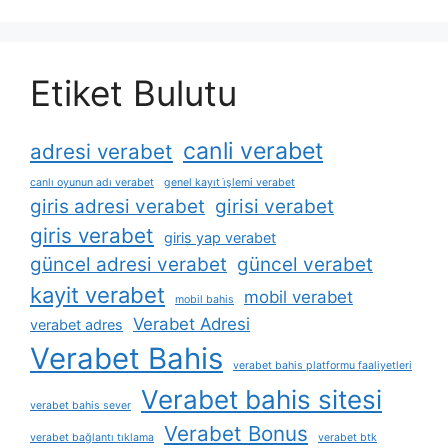
Etiket Bulutu
canli verabet
adresi verabet
canlı oyunun adı verabet
genel kayıt i̇şlemi verabet
giris adresi verabet
girisi verabet
giris verabet
giris yap verabet
güncel adresi verabet
güncel verabet
kayit verabet
mobil verabet
mobil bahis
Verabet Adresi
verabet adres
Verabet Bahis
verabet bahis platformu faaliyetleri
Verabet bahis sitesi
verabet bahis sever
Verabet Bonus
verabet bağlantı tıklama
verabet btk