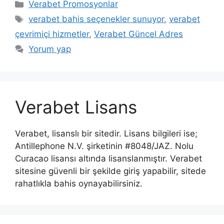
Kategoriler
Verabet Promosyonlar
Etiketler
verabet bahis seçenekler sunuyor
,
verabet
çevrimiçi hizmetler
,
Verabet Güncel Adres
Yorum yap
Verabet Lisans
Verabet, lisanslı bir sitedir. Lisans bilgileri ise;
Antillephone N.V. şirketinin #8048/JAZ. Nolu
Curacao lisansı altında lisanslanmıştır. Verabet
sitesine güvenli bir şekilde giriş yapabilir, sitede
rahatlıkla bahis oynayabilirsiniz.