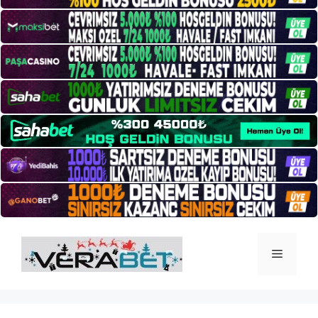
İçeriğe
atla
Menü