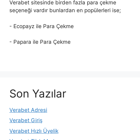
Verabet sitesinde birden fazla para çekme
seçeneği vardır bunlardan en popülerleri ise;
- Ecopayz ile Para Çekme
- Papara ile Para Çekme
Son Yazılar
Verabet Adresi
Verabet Giriş
Verabet Hızlı Üyelik