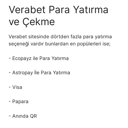
Verabet Para Yatırma
ve Çekme
Verabet sitesinde dörtden fazla para yatırma
seçeneği vardır bunlardan en popülerleri ise;
- Ecopayz ile Para Yatırma
- Astropay İle Para Yatırma
- Visa
- Papara
- Anında QR