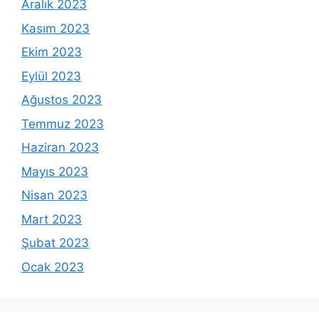
Aralık 2023
Kasım 2023
Ekim 2023
Eylül 2023
Ağustos 2023
Temmuz 2023
Haziran 2023
Mayıs 2023
Nisan 2023
Mart 2023
Şubat 2023
Ocak 2023